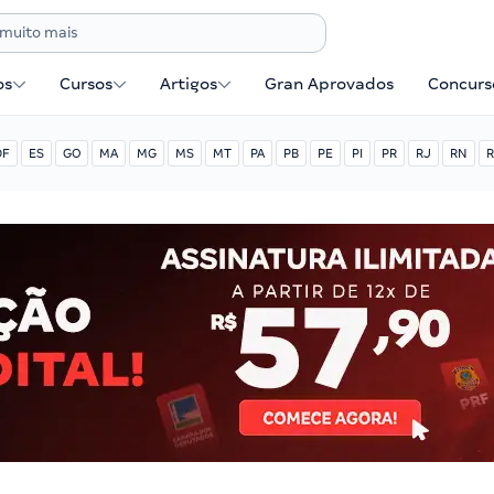
os
Cursos
Artigos
Gran Aprovados
Concurse
DF
ES
GO
MA
MG
MS
MT
PA
PB
PE
PI
PR
RJ
RN
R