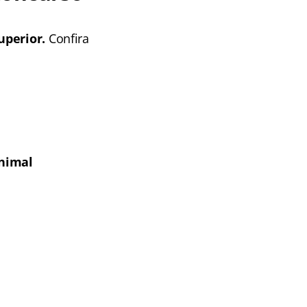
uperior.
Confira
Animal