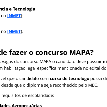
ncia e Tecnologia
o no
INMET
);
o no
INMET
).
e fazer o concurso MAPA?
s vagas do concurso MAPA o candidato deve possuir
ní
m habilitação legal específica mencionada no edital do
ível que o candidato com
curso de tecnólogo
possa di
r, desde que o diploma seja reconhecido pelo MEC.
 requisitos de escolaridade:
dades Agropecuárias