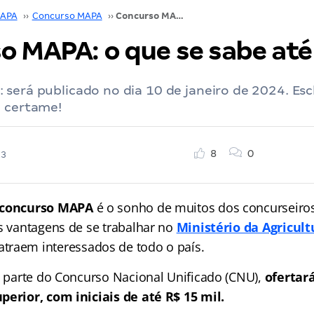
APA
››
Concurso MAPA
››
Concurso MAPA: o que se sabe até agora?
o MAPA: o que se sabe até
será publicado no dia 10 de janeiro de 2024. Esc
o certame!
8
0
23
concurso MAPA
é o sonho de muitos dos concurseiros.
as vantagens de se trabalhar no
Ministério da Agricult
atraem interessados de todo o país.
rá parte do Concurso Nacional Unificado (CNU),
ofertará
perior, com iniciais de até R$ 15 mil.