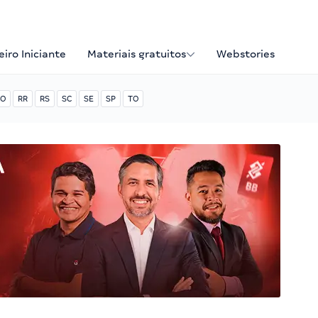
iro Iniciante
Materiais gratuitos
Webstories
O
RR
RS
SC
SE
SP
TO