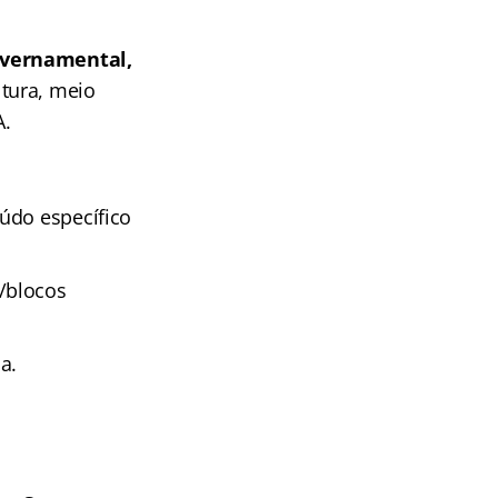
overnamental,
ltura, meio
A.
údo específico
/blocos
a.