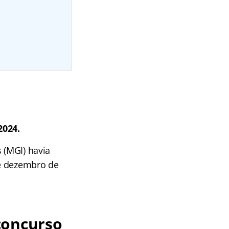
2024.
 (MGI) havia
de dezembro de
concurso