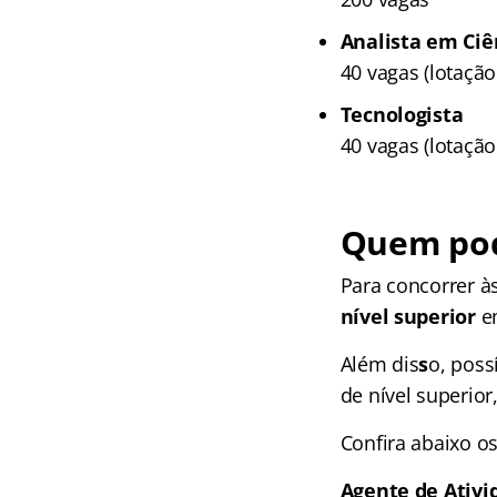
Analista em Ciê
40 vagas (lotaçã
Tecnologista
40 vagas (lotaçã
Quem pod
Para concorrer à
nível superior
e
Além dis
s
o, poss
de nível superio
Confira abaixo os
Agente de Ativi