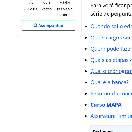
R$
520
Médio
Para você ficar 
22.210
vagas
técnico e
série de pergunta
superior
Quando sai o edi
Acompanhar
Quais cargos se
Quem pode fazer
Quais as etapas 
Qual o cronogram
Qual é a banca?
Resumo do conc
Curso MAPA
Assinatura Ilimit
Destaques: