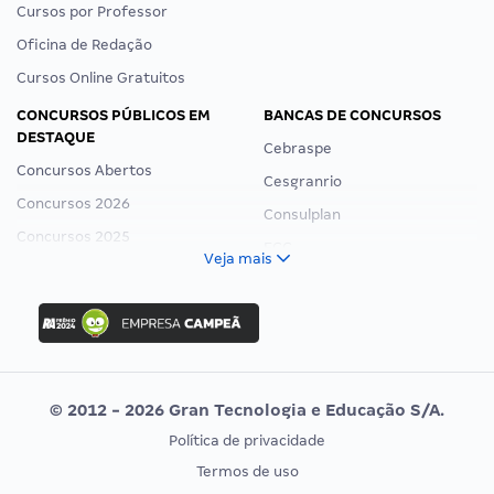
Cursos por Professor
Oficina de Redação
Cursos Online Gratuitos
CONCURSOS PÚBLICOS EM
BANCAS DE CONCURSOS
DESTAQUE
Cebraspe
Concursos Abertos
Cesgranrio
Concursos 2026
Consulplan
Concursos 2025
FCC
Veja mais
Concurso Nacional Unificado
FGV
Concurso Ibama
Idecan
Concurso MPU
Selecon
Editais publicados
Uniase
© 2012 - 2026 Gran Tecnologia e Educação S/A.
Vunesp
Política de privacidade
CONCURSOS POR PROFISSÃO
EXAME DE ORDEM
Termos de uso
Concursos Administrativos
OAB