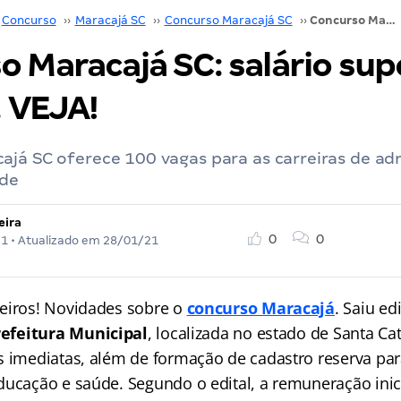
Concurso
››
Maracajá SC
››
Concurso Maracajá SC
››
Concurso Maracajá SC: salário superior a R$ 8 mil. VEJA!
 Maracajá SC: salário sup
. VEJA!
já SC oferece 100 vagas para as carreiras de ad
úde
eira
0
0
21
• Atualizado em
28/01/21
eiros! Novidades sobre o
concurso Maracajá
. Saiu ed
refeitura Municipal
, localizada no estado de Santa Ca
s imediatas, além de formação de cadastro reserva para
ducação e saúde. Segundo o edital, a remuneração inici