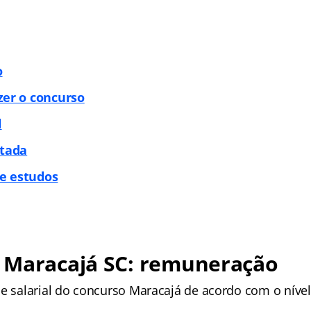
o
zer o concurso
l
itada
e estudos
 Maracajá SC: remuneração
se salarial do concurso Maracajá de acordo com o nível