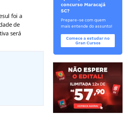
concurso Maracajá
SC?
sul foi a
Prepare-se com quem
idade de
mais entende do assunto!
tiva será
Comece a estudar no
Gran Cursos