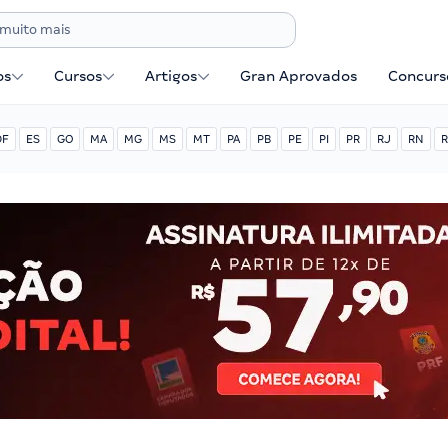
os
Cursos
Artigos
Gran Aprovados
Concurse
DF
ES
GO
MA
MG
MS
MT
PA
PB
PE
PI
PR
RJ
RN
R