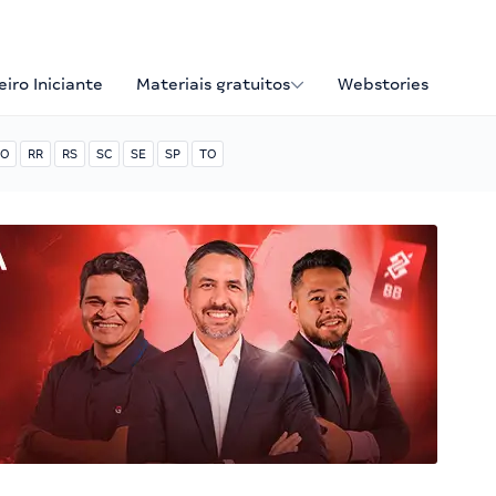
iro Iniciante
Materiais gratuitos
Webstories
O
RR
RS
SC
SE
SP
TO