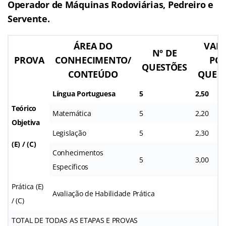
Operador de Máquinas Rodoviárias, Pedreiro e
Servente.
ÁREA DO
VAL
Nº DE
PROVA
CONHECIMENTO/
PO
QUESTÕES
CONTEÚDO
QUES
Língua Portuguesa
5
2,50
Teórico
Matemática
5
2,20
Objetiva
Legislação
5
2,30
(E) / (C)
Conhecimentos
5
3,00
Específicos
Prática (E)
Avaliação de Habilidade Prática
/ (C)
TOTAL DE TODAS AS ETAPAS E PROVAS