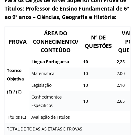
Títulos: Professor de Ensino Fundamental de 6º
ao 9º anos – Ciências, Geografia e História:
ÁREA DO
VAL
Nº DE
PROVA
CONHECIMENTO/
PO
QUESTÕES
CONTEÚDO
QUES
Língua Portuguesa
10
2,25
Teórico
Matemática
10
2,00
Objetiva
Legislação
10
2,10
(E) / (C)
Conhecimentos
10
2,65
Específicos
Títulos (C)
Avaliação de Títulos
TOTAL DE TODAS AS ETAPAS E PROVAS