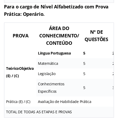
Para o cargo de Nível Alfabetizado com Prova
Prática: Operário.
ÁREA DO
Nº DE
PROVA
CONHECIMENTO/
QUESTÕES
CONTEÚDO
Q
Língua Portuguesa
5
2,5
Matemática
5
2,2
TeóricoObjetiva
Legislação
5
2,3
(E) / (C)
Conhecimentos
5
3,0
Específicos
Prática (E) / (C)
Avaliação de Habilidade Prática
TOTAL DE TODAS AS ETAPAS E PROVAS