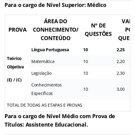
Para o cargo de Nível Superior: Médico
ÁREA DO
VAL
Nº DE
PROVA
CONHECIMENTO/
PO
QUESTÕES
CONTEÚDO
QUES
Língua Portuguesa
10
2,25
Teórico
Matemática
10
2,20
Objetiva
Legislação
10
2,30
(E) / (C)
Conhecimentos
10
3,00
Específicos
TOTAL DE TODAS AS ETAPAS E PROVAS
Para o cargo de Nível Médio com Prova de
Títulos: Assistente Educacional.