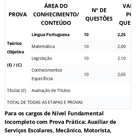
ÁREA DO
VAL
Nº DE
PROVA
CONHECIMENTO/
PO
QUESTÕES
CONTEÚDO
QUES
Língua Portuguesa
10
2,25
Teórico
Matemática
10
2,00
Objetiva
Legislação
10
2,10
(E) / (C)
Conhecimentos
10
2,65
Específicos
Títulos (C)
Avaliação de Títulos
TOTAL DE TODAS AS ETAPAS E PROVAS
Para os cargos de Nível Fundamental
Incompleto com Prova Prática: Auxiliar de
Serviços Escolares, Mecânico, Motorista,