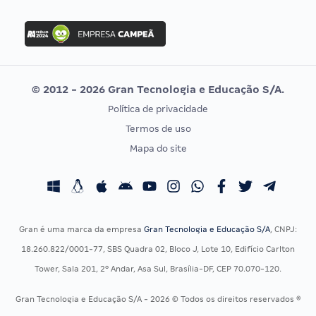
FGV
Concurso Ibama
Idecan
Concurso MPU
Selecon
Editais publicados
Uniase
© 2012 - 2026 Gran Tecnologia e Educação S/A.
Vunesp
Política de privacidade
CONCURSOS POR PROFISSÃO
EXAME DE ORDEM
Termos de uso
Concursos Administrativos
OAB
Mapa do site
Concursos Educação
Prova OAB
Concursos Fiscais
Calendário OAB
Concursos Jurídicos
Questões OAB
Concursos Militares
Recursos OAB
Gran é uma marca da empresa
Gran Tecnologia e Educação S/A
, CNPJ:
Concursos Policiais
Exame de Ordem
18.260.822/0001-77, SBS Quadra 02, Bloco J, Lote 10, Edifício Carlton
Concursos Saúde
Tower, Sala 201, 2º Andar, Asa Sul, Brasília-DF, CEP 70.070-120.
Concursos Tribunais
Gran Tecnologia e Educação S/A - 2026 © Todos os direitos reservados ®
Residência Multiprofissional