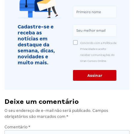
Cadastre-se e
receba as
notícias em
Concordo com a Política de
destaque da
Privacidade e aceito
semana, dicas,
receber comunicações do
novidades e
Gran Cursos Online.
muito mais.
Deixe um comentário
O seu endereço de e-mail não será publicado.
Campos
obrigatórios são marcados com
*
Comentário
*