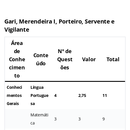
Gari, Merendeira I, Porteiro, Servente e
Vigilante
Área
de
Nº de
Conte
Conhe
Quest
Valor
Total
údo
cimen
ões
to
Conheci
Língua
mentos
Portugue
4
2,75
11
Gerais
sa
Matemáti
3
3
9
ca