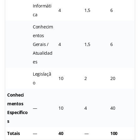
Informáti
4
1,5
6
ca
Conhecim
entos
Gerais /
4
1,5
6
Atualidad
es
Legislaçã
10
2
20
o
Conheci
mentos
—
10
4
40
Específico
s
Totais
—
40
—
100