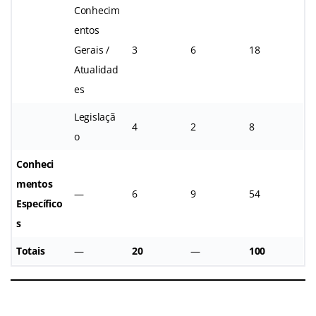
Conhecim
entos
Gerais /
3
6
18
Atualidad
es
Legislaçã
4
2
8
o
Conheci
mentos
—
6
9
54
Específico
s
Totais
—
20
—
100