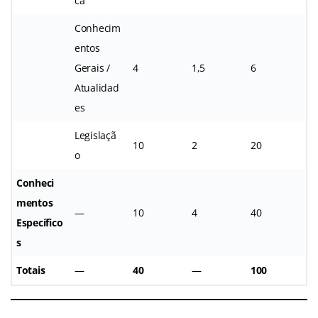
ca
Conhecim
entos
Gerais /
4
1,5
6
Atualidad
es
Legislaçã
10
2
20
o
Conheci
mentos
—
10
4
40
Específico
s
Totais
—
40
—
100