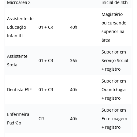
Microárea 2
inicial de 40h
Magistério
Assistente de
ou cursando
Educação
01 + CR
40h
superior na
Infantil I
área
Superior em
Assistente
01 + CR
36h
Serviço Social
Social
+ registro
Superior em
Dentista ESF
01 + CR
40h
Odontologia
+ registro
Superior em
Enfermeira
CR
40h
Enfermagem
Padrão
+ registro