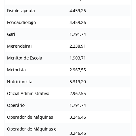
Fisioterapeuta
4.459,26
Fonoaudiólogo
4.459,26
Gari
1.791,74
Merendeira I
2.238,91
Monitor de Escola
1.903,71
Motorista
2.967,55
Nutricionista
5.319,20
Oficial Administrativo
2.967,55
Operário
1.791,74
Operador de Máquinas
3.246,46
Operador de Máquinas e
3.246,46