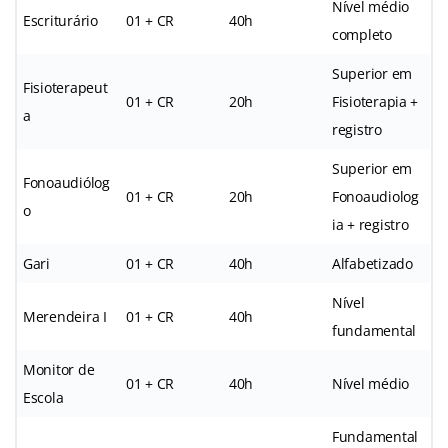
Nível médio
Escriturário
01 + CR
40h
completo
Superior em
Fisioterapeut
01 + CR
20h
Fisioterapia +
a
registro
Superior em
Fonoaudiólog
01 + CR
20h
Fonoaudiolog
o
ia + registro
Gari
01 + CR
40h
Alfabetizado
Nível
Merendeira I
01 + CR
40h
fundamental
Monitor de
01 + CR
40h
Nível médio
Escola
Fundamental