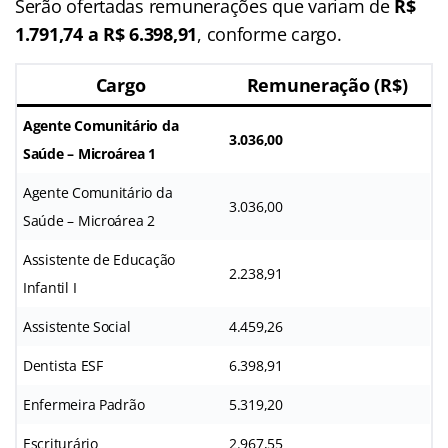
Serão ofertadas remunerações que variam de
R$
1.791,74 a R$
6.398,91
, conforme cargo.
Cargo
Remuneração (R$)
Agente Comunitário da
3.036,00
Saúde – Microárea 1
Agente Comunitário da
3.036,00
Saúde – Microárea 2
Assistente de Educação
2.238,91
Infantil I
Assistente Social
4.459,26
Dentista ESF
6.398,91
Enfermeira Padrão
5.319,20
Escriturário
2.967,55