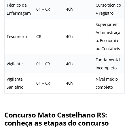
Técnico de
Curso técnico
01 + CR
40h
Enfermagem
+ registro
Superior em
Administraçã
Tesoureiro
CR
40h
o, Economia
ou Contábeis
Fundamental
Vigilante
01 + CR
40h
incompleto
Vigilante
Nível médio
01 + CR
40h
Sanitário
completo
Concurso Mato Castelhano RS:
conheça as etapas do concurso