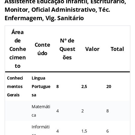
Assistente Educação Infantil, Escriturário,
Monitor, Oficial Administrativo, Téc.
Enfermagem, Vig. Sanitário
Área
de
Nº de
Conte
Conhe
Quest
Valor
Total
údo
cimen
ões
to
Conheci
Língua
mentos
Portugue
8
2,5
20
Gerais
sa
Matemáti
4
2
8
ca
Informáti
4
1,5
6