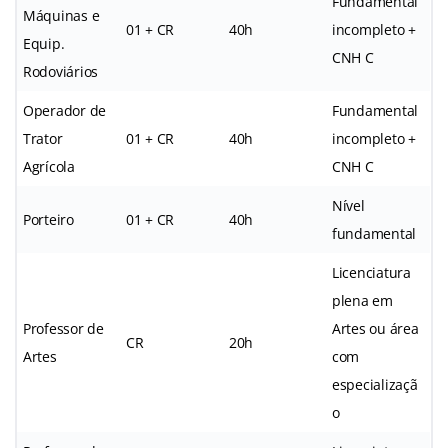
Fundamental
Máquinas e
01 + CR
40h
incompleto +
Equip.
CNH C
Rodoviários
Operador de
Fundamental
Trator
01 + CR
40h
incompleto +
Agrícola
CNH C
Nível
Porteiro
01 + CR
40h
fundamental
Licenciatura
plena em
Professor de
Artes ou área
CR
20h
Artes
com
especializaçã
o