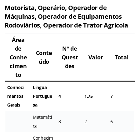
Motorista, Operário, Operador de
Máquinas, Operador de Equipamentos
Rodoviários, Operador de Trator Agrícola
Área
de
Nº de
Conte
Conhe
Quest
Valor
Total
údo
cimen
ões
to
Conheci
Língua
mentos
Portugue
4
1,75
7
Gerais
sa
Matemáti
3
2
6
ca
Conhecim