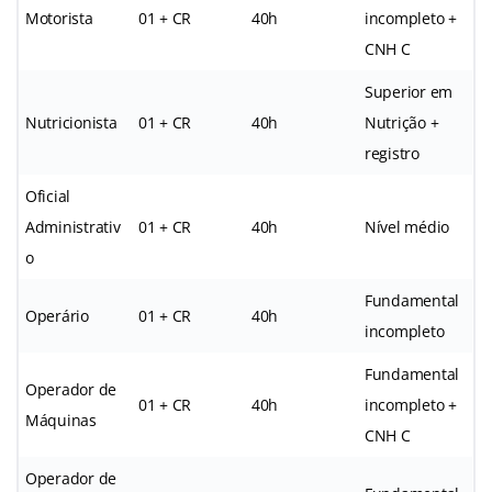
Motorista
01 + CR
40h
incompleto +
CNH C
Superior em
Nutricionista
01 + CR
40h
Nutrição +
registro
Oficial
Administrativ
01 + CR
40h
Nível médio
o
Fundamental
Operário
01 + CR
40h
incompleto
Fundamental
Operador de
01 + CR
40h
incompleto +
Máquinas
CNH C
Operador de