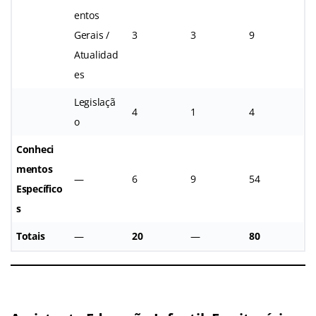
entos
Gerais /
3
3
9
Atualidad
es
Legislaçã
4
1
4
o
Conheci
mentos
—
6
9
54
Específico
s
Totais
—
20
—
80