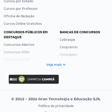
Cursos por Estado
Cursos por Professor
Oficina de Redação
Cursos Online Gratuitos
CONCURSOS PÚBLICOS EM
BANCAS DE CONCURSOS
DESTAQUE
Cebraspe
Concursos Abertos
Cesgranrio
Concursos 2026
Consulplan
Concursos 2025
FCC
Veja mais
Concurso Nacional Unificado
FGV
Concurso Ibama
Idecan
Concurso MPU
Selecon
Editais publicados
Uniase
© 2012 - 2026 Gran Tecnologia e Educação S/A.
Vunesp
Política de privacidade
CONCURSOS POR PROFISSÃO
EXAME DE ORDEM