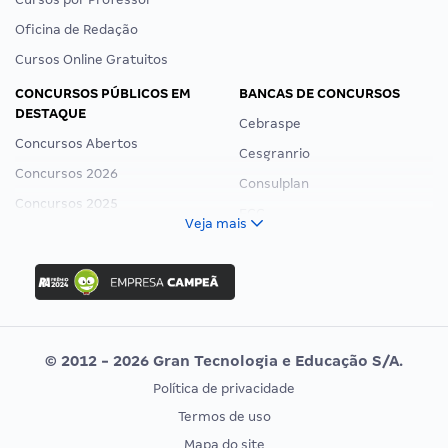
Oficina de Redação
Cursos Online Gratuitos
CONCURSOS PÚBLICOS EM
BANCAS DE CONCURSOS
DESTAQUE
Cebraspe
Concursos Abertos
Cesgranrio
Concursos 2026
Consulplan
Concursos 2025
FCC
Veja mais
Concurso Nacional Unificado
FGV
Concurso Ibama
Idecan
Concurso MPU
Selecon
Editais publicados
Uniase
© 2012 - 2026 Gran Tecnologia e Educação S/A.
Vunesp
Política de privacidade
CONCURSOS POR PROFISSÃO
EXAME DE ORDEM
Termos de uso
Concursos Administrativos
OAB
Mapa do site