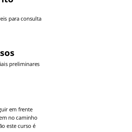
veis para consulta
rsos
iais preliminares
uir em frente
cem no caminho
tão este curso é