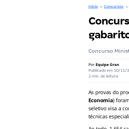
Início
››
Concursos
››
Concurs
gabarito
Concurso Minis
Por
Equipe Gran
Publicado em
10/11/
2 min. de leitura
As provas do pro
Economia
) fora
seletivo visa a c
técnicas especial
Ao todo, 1.654 c