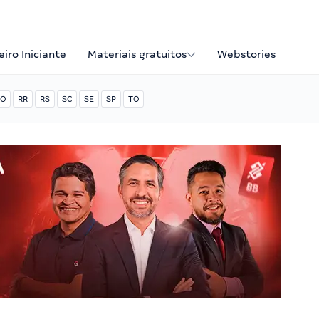
iro Iniciante
Materiais gratuitos
Webstories
O
RR
RS
SC
SE
SP
TO