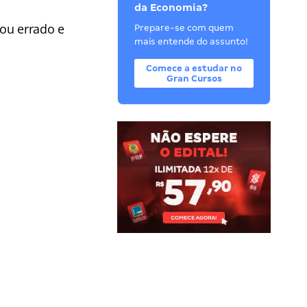
da Economia?
 ou errado e
Prepare-se com quem
mais entende do assunto!
Comece a estudar no
Gran Cursos