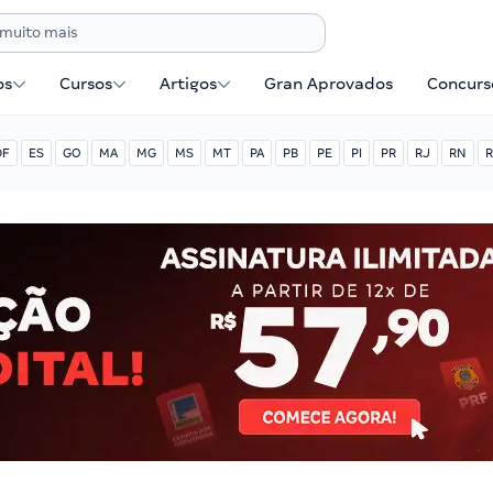
os
Cursos
Artigos
Gran Aprovados
Concurse
DF
ES
GO
MA
MG
MS
MT
PA
PB
PE
PI
PR
RJ
RN
R