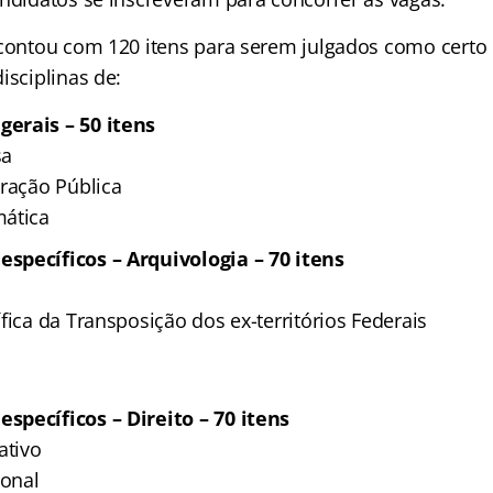
 contou com 120 itens para serem julgados como certo
isciplinas de:
erais – 50 itens
sa
tração Pública
mática
specíficos – Arquivologia – 70 itens
fica da Transposição dos ex-territórios Federais
pecíficos – Direito – 70 itens
ativo
ional