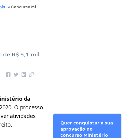
mia
››
Concurso Ministério da Economia: gabarito preliminar disponível
 de R$ 6,1 mil
nistério da
 2020. O processo
lver atividades
Quer conquistar a sua
eito.
aprovação no
concurso Ministério