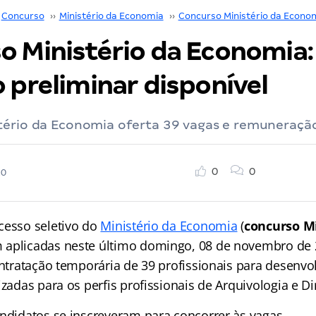
Concurso
››
Ministério da Economia
››
Concurso Ministério da Econo
o Ministério da Economia:
 preliminar disponível
tério da Economia oferta 39 vagas e remuneração
0
0
20
cesso seletivo do
Ministério da Economia
(
concurso Mi
m aplicadas neste último domingo, 08 de novembro de
ontratação temporária de 39 profissionais para desenvo
izadas para os perfis profissionais de Arquivologia e Dir
andidatos se inscreveram para concorrer às vagas.