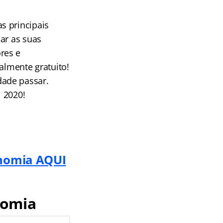
s principais
ar as suas
res e
almente gratuito!
dade passar.
 2020!
onomia AQUI
nomia