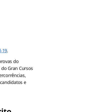
d-19
.
provas do
o do Gran Cursos
ercorrências,
 candidatos e
ito