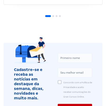
Cadastre-se e
receba as
notícias em
Concordo com a Política de
destaque da
Privacidade e aceito
semana, dicas,
receber comunicações do
novidades e
Gran Cursos Online.
muito mais.