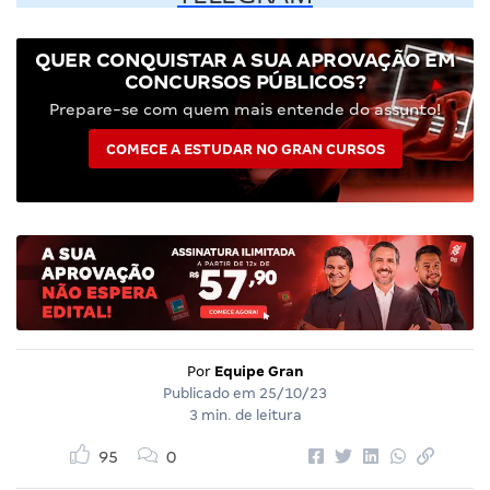
QUER CONQUISTAR A SUA APROVAÇÃO EM
CONCURSOS PÚBLICOS?
Prepare-se com quem mais entende do assunto!
COMECE A ESTUDAR NO GRAN CURSOS
Por
Equipe Gran
Publicado em
25/10/23
3 min. de leitura
95
0