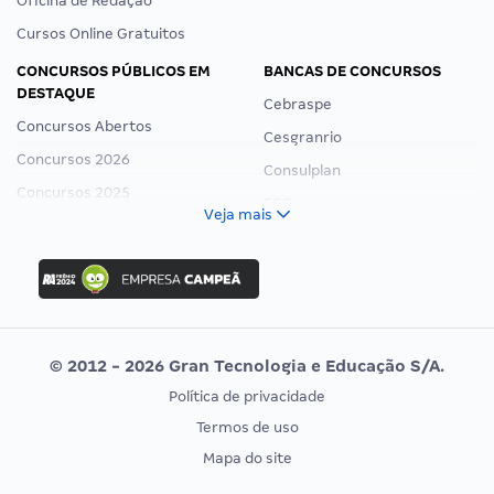
Oficina de Redação
Cursos Online Gratuitos
CONCURSOS PÚBLICOS EM
BANCAS DE CONCURSOS
DESTAQUE
Cebraspe
Concursos Abertos
Cesgranrio
Concursos 2026
Consulplan
Concursos 2025
FCC
Veja mais
Concurso Nacional Unificado
FGV
Concurso Ibama
Idecan
Concurso MPU
Selecon
Editais publicados
Uniase
© 2012 - 2026 Gran Tecnologia e Educação S/A.
Vunesp
Política de privacidade
CONCURSOS POR PROFISSÃO
EXAME DE ORDEM
Termos de uso
Concursos Administrativos
OAB
Mapa do site
Concursos Educação
Prova OAB