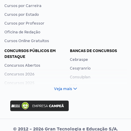
Cursos por Carreira
Cursos por Estado
Cursos por Professor
Oficina de Redação
Cursos Online Gratuitos
CONCURSOS PÚBLICOS EM
BANCAS DE CONCURSOS
DESTAQUE
Cebraspe
Concursos Abertos
Cesgranrio
Concursos 2026
Consulplan
Concursos 2025
FCC
Veja mais
Concurso Nacional Unificado
FGV
Concurso Ibama
Idecan
Concurso MPU
Selecon
Editais publicados
Uniase
© 2012 - 2026 Gran Tecnologia e Educação S/A.
Vunesp