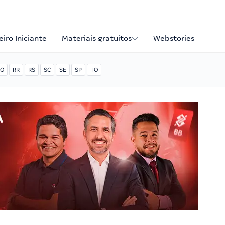
iro Iniciante
Materiais gratuitos
Webstories
O
RR
RS
SC
SE
SP
TO