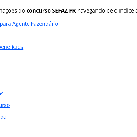
rmações do
concurso SEFAZ PR
navegando pelo índice 
 para Agente Fazendário
enefícios
os
urso
ada