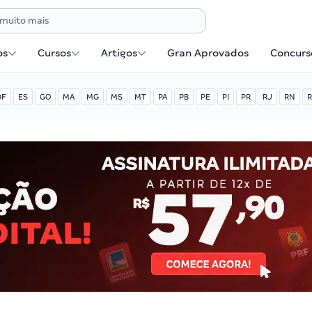
os
Cursos
Artigos
Gran Aprovados
Concurse
DF
ES
GO
MA
MG
MS
MT
PA
PB
PE
PI
PR
RJ
RN
R