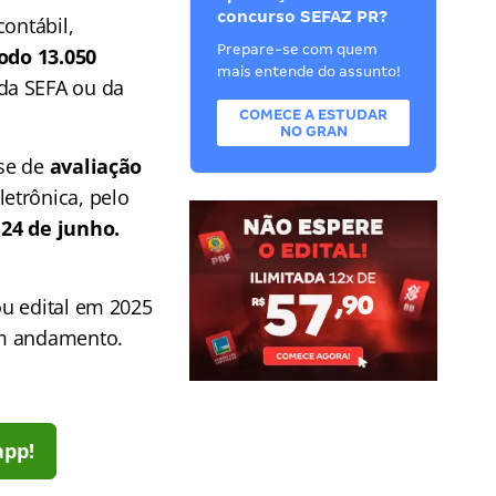
concurso SEFAZ PR?
contábil,
Prepare-se com quem
odo 13.050
mais entende do assunto!
da SEFA ou da
COMECE A ESTUDAR
NO GRAN
ase de
avaliação
etrônica, pelo
 24 de junho.
ou edital em 2025
em andamento.
app!