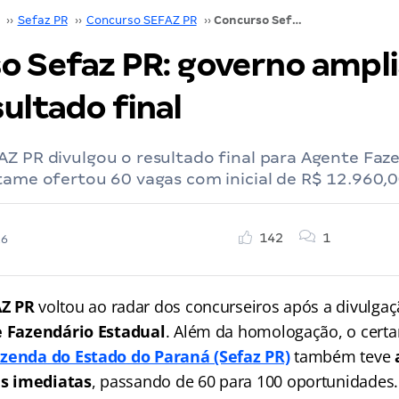
››
Sefaz PR
››
Concurso SEFAZ PR
››
Concurso Sefaz PR: governo amplia vagas após resultado final
o Sefaz PR: governo ampli
ultado final
Z PR divulgou o resultado final para Agente Faz
tame ofertou 60 vagas com inicial de R$ 12.960,0
142
1
26
AZ PR
voltou ao radar dos concurseiros após a divulgaç
 Fazendário Estadual
. Além da homologação, o cert
azenda do Estado do Paraná (Sefaz PR)
também teve
s imediatas
, passando de 60 para 100 oportunidades.