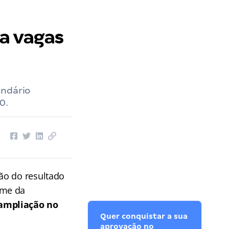
a vagas
endário
0.
ão do resultado
ame da
ampliação no
Quer conquistar a sua
aprovação no