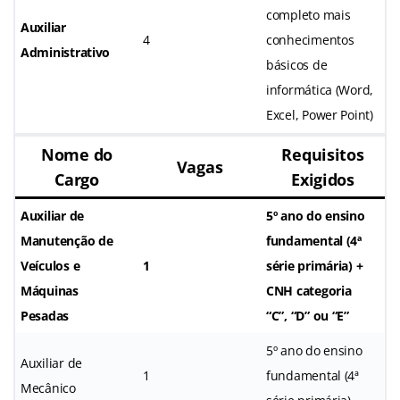
completo mais
Auxiliar
4
conhecimentos
Administrativo
básicos de
informática (Word,
Excel, Power Point)
Nome do
Requisitos
Vagas
Cargo
Exigidos
Auxiliar de
5º ano do ensino
Manutenção de
fundamental (4ª
Veículos e
1
série primária) +
Máquinas
CNH categoria
Pesadas
“C”, “D” ou “E”
5º ano do ensino
Auxiliar de
1
fundamental (4ª
Mecânico