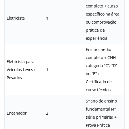
completo + curso
específico na área
Eletricista
1
ou comprovação
prática de
experiência
Ensino médio
completo + CNH
Eletricista para
categoria “C”, “D”
Veículos Leves e
1
ou “E” +
Pesados
Certificado de
curso técnico
5º ano do ensino
fundamental (4ª
Encanador
2
série primária) +
Prova Prática