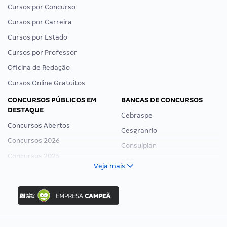
Cursos por Concurso
Cursos por Carreira
Cursos por Estado
Cursos por Professor
Oficina de Redação
Cursos Online Gratuitos
CONCURSOS PÚBLICOS EM
BANCAS DE CONCURSOS
DESTAQUE
Cebraspe
Concursos Abertos
Cesgranrio
Concursos 2026
Consulplan
Concursos 2025
FCC
Veja mais
Concurso Nacional Unificado
FGV
Concurso Ibama
Idecan
Concurso MPU
Selecon
Editais publicados
Uniase