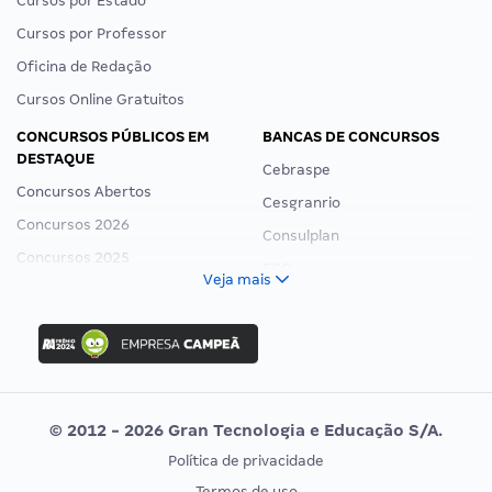
Cursos por Estado
Cursos por Professor
Oficina de Redação
Cursos Online Gratuitos
CONCURSOS PÚBLICOS EM
BANCAS DE CONCURSOS
DESTAQUE
Cebraspe
Concursos Abertos
Cesgranrio
Concursos 2026
Consulplan
Concursos 2025
FCC
Veja mais
Concurso Nacional Unificado
FGV
Concurso Ibama
Idecan
Concurso MPU
Selecon
Editais publicados
Uniase
© 2012 - 2026 Gran Tecnologia e Educação S/A.
Vunesp
Política de privacidade
CONCURSOS POR PROFISSÃO
EXAME DE ORDEM
Termos de uso