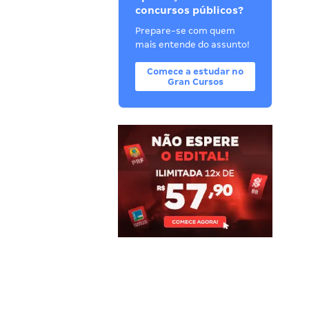
concursos públicos?
Prepare-se com quem
mais entende do assunto!
Comece a estudar no
Gran Cursos