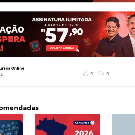
ursos Online
0
0
21
ecomendadas