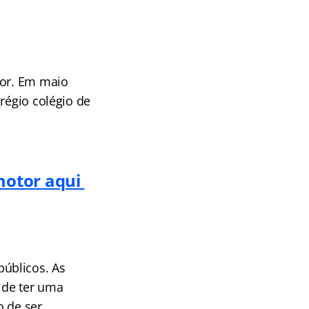
tor. Em maio
régio colégio de
motor aqui
úblicos. As
 de ter uma
o de ser