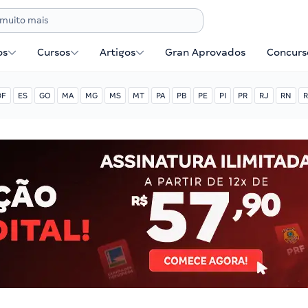
os
Cursos
Artigos
Gran Aprovados
Concurse
DF
ES
GO
MA
MG
MS
MT
PA
PB
PE
PI
PR
RJ
RN
R