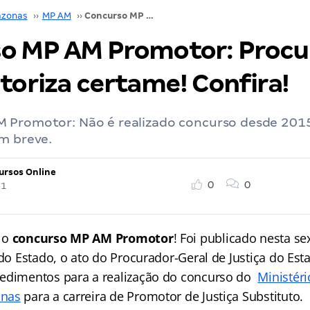
zonas
››
MP AM
››
Concurso MP AM Promotor: Procurador-Geral autoriza certame! Confira!
o MP AM Promotor: Procu
toriza certame! Confira!
 Promotor: Não é realizado concurso desde 2015.
m breve.
ursos Online
0
0
21
 o
concurso MP AM Promotor
! Foi publicado nesta sex
l do Estado, o ato do Procurador-Geral de Justiça do E
cedimentos para a realização do concurso do
Ministéri
onas
para a carreira de Promotor de Justiça Substituto.