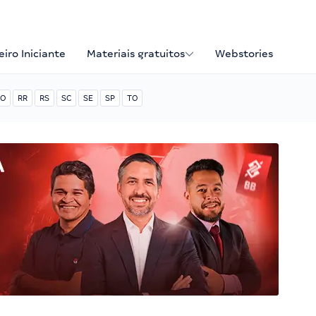
iro Iniciante
Materiais gratuitos
Webstories
O
RR
RS
SC
SE
SP
TO