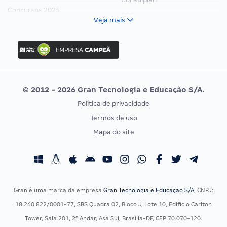
Concursos 2025
FCC
Veja mais
Concurso Nacional Unificado
FGV
Concurso Ibama
Idecan
Concurso MPU
Selecon
Editais publicados
Uniase
© 2012 - 2026 Gran Tecnologia e Educação S/A.
Vunesp
Política de privacidade
CONCURSOS POR PROFISSÃO
EXAME DE ORDEM
Termos de uso
Concursos Administrativos
OAB
Mapa do site
Concursos Educação
Prova OAB
Concursos Fiscais
Calendário OAB
Concursos Jurídicos
Questões OAB
Concursos Militares
Recursos OAB
Gran é uma marca da empresa
Gran Tecnologia e Educação S/A
, CNPJ:
Concursos Policiais
Exame de Ordem
18.260.822/0001-77, SBS Quadra 02, Bloco J, Lote 10, Edifício Carlton
Concursos Saúde
Tower, Sala 201, 2º Andar, Asa Sul, Brasília-DF, CEP 70.070-120.