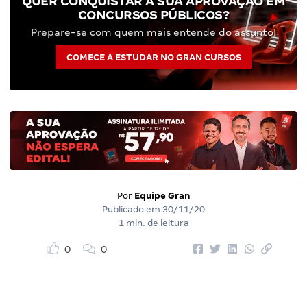
QUER CONQUISTAR A SUA APROVAÇÃO EM
CONCURSOS PÚBLICOS?
Prepare-se com quem mais entende do assunto!
COMECE A ESTUDAR NO GRAN CURSOS
Por
Equipe Gran
Publicado em
30/11/20
1 min. de leitura
0
0