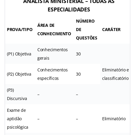
ANALISTA MINISTERIAL – TODAS AS
ESPECIALIDADES
NÚMERO
ÁREA DE
PROVA/TIPO
DE
CARÁTER
CONHECIMENTO
QUESTÕES
Conhecimentos
(P1) Objetiva
30
gerais
Conhecimentos
Eliminatório e
(P2) Objetiva
30
específicos
classificatório
(P3)
–
–
Discursiva
Exame de
aptidão
–
–
Eliminatório
psicológica