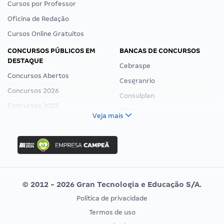
Cursos por Professor
Oficina de Redação
Cursos Online Gratuitos
CONCURSOS PÚBLICOS EM
BANCAS DE CONCURSOS
DESTAQUE
Cebraspe
Concursos Abertos
Cesgranrio
Concursos 2026
Consulplan
Concursos 2025
FCC
Veja mais
Concurso Nacional Unificado
FGV
Concurso Ibama
Idecan
Concurso MPU
Selecon
Editais publicados
Uniase
© 2012 - 2026 Gran Tecnologia e Educação S/A.
Vunesp
Política de privacidade
CONCURSOS POR PROFISSÃO
EXAME DE ORDEM
Termos de uso
Concursos Administrativos
OAB