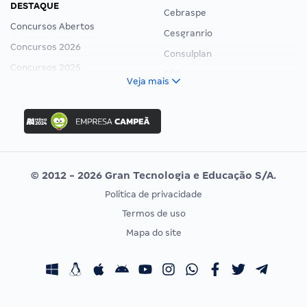
DESTAQUE
Cebraspe
Concursos Abertos
Cesgranrio
Concursos 2026
Consulplan
Concursos 2025
FCC
Veja mais
Concurso Nacional Unificado
FGV
Concurso Ibama
Idecan
Concurso MPU
Selecon
Editais publicados
Uniase
© 2012 - 2026 Gran Tecnologia e Educação S/A.
Vunesp
Política de privacidade
CONCURSOS POR PROFISSÃO
EXAME DE ORDEM
Termos de uso
Concursos Administrativos
OAB
Mapa do site
Concursos Educação
Prova OAB
Concursos Fiscais
Calendário OAB
Concursos Jurídicos
Questões OAB
Concursos Militares
Recursos OAB