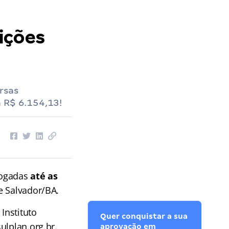
ições
rsas
 R$ 6.154,13!
rogadas
até as
de Salvador/BA.
Instituto
Quer conquistar a sua
ulplan.org.br.
aprovação em