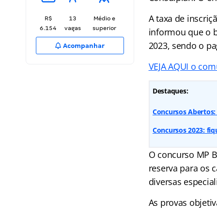
A taxa de inscriç
R$
13
Médio e
6.154
vagas
superior
informou que o b
2023, sendo o p
Acompanhar
VEJA AQUI o comu
Destaques:
Concursos Abertos: 
Concursos 2023: fi
O concurso MP BA
reserva para os 
diversas especial
As provas objeti