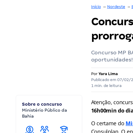
Início
››
Nordeste
››
Concurs
prorrog
Concurso MP BA 
oportunidades! 
Por
Yara Lima
Publicado em
07/02/
1 min. de leitura
Atenção, concurs
Sobre o concurso
16h00min do dia
Ministério Público da
Bahia
O certame do
Mi
Consulplan. O en