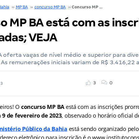
Bahia
››
MP BA
››
concurso MP BA
››
Concurso MP BA está com as inscrições prorrogadas; VEJA
o MP BA está com as inscr
adas; VEJA
oferta vagas de nível médio e superior para dive
As remunerações iniciais variam de R$ 3.416,22 a
3
0
23
eiros! O
concurso MP BA
está com as inscrições pror
 9 de fevereiro de 2023
, observado o horário oficial 
nistério Público da Bahia
está sendo organizado pelo 
dereço eletrônico para inscrição é o www.institutocons