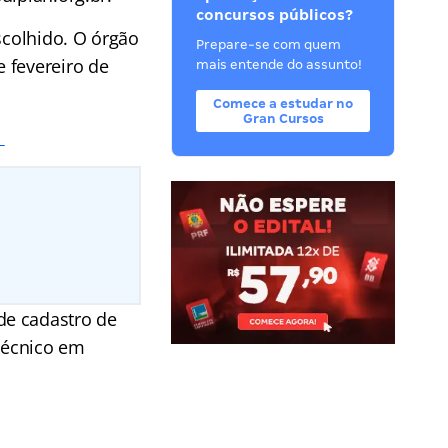
concursos públicos?
scolhido. O órgão
Prepare-se com quem
 fevereiro de
mais entende do assunto!
Comece a estudar no
Gran Cursos
!
de cadastro de
 Técnico em