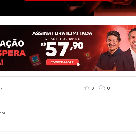
3
0
23
bre: