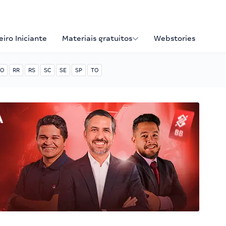
iro Iniciante
Materiais gratuitos
Webstories
O
RR
RS
SC
SE
SP
TO