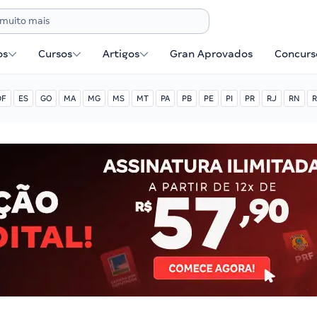
os
Cursos
Artigos
Gran Aprovados
Concurse
DF
ES
GO
MA
MG
MS
MT
PA
PB
PE
PI
PR
RJ
RN
R