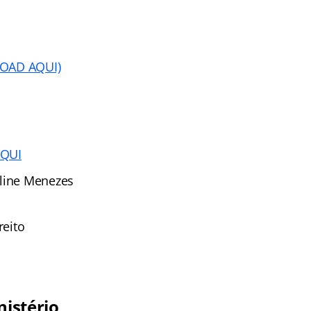
OAD AQUI)
AQUI
Aline Menezes
reito
nistério