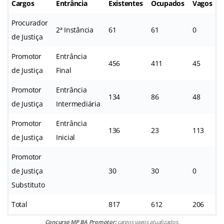
Cargos
Entrância
Existentes
Ocupados
Vagos
Procurador
2ª Instância
61
61
0
de Justiça
Promotor
Entrância
456
411
45
de Justiça
Final
Promotor
Entrância
134
86
48
de Justiça
Intermediária
Promotor
Entrância
136
23
113
de Justiça
Inicial
Promotor
de Justiça
30
30
0
Substituto
Total
817
612
206
Concurso MP BA Promotor:
cargos vagos atualizados.