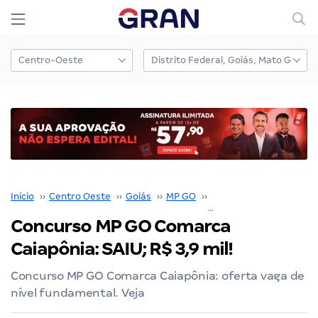
Início
››
Centro Oeste
››
Goiás
››
MP GO
››
Concurso MP GO
››
Concurso MP GO Comarca
Caiapônia: SAIU; R$ 3,9 mil!
Concurso MP GO Comarca Caiapônia: oferta vaga de
nível fundamental. Veja