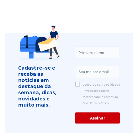
Cadastre-se e
receba as
notícias em
Concordo com a Política de
destaque da
Privacidade e aceito
semana, dicas,
receber comunicações do
novidades e
Gran Cursos Online.
muito mais.