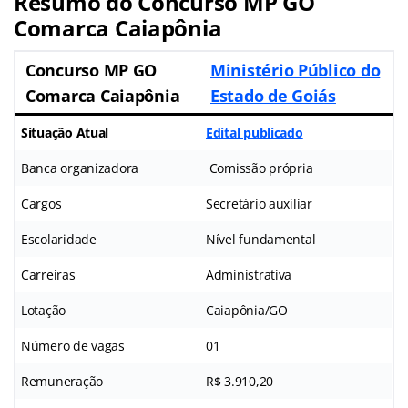
Resumo do Concurso MP GO
Comarca Caiapônia
Concurso MP GO
Ministério Público do
Comarca Caiapônia
Estado de Goiás
Situação Atual
Edital publicado
Banca organizadora
Comissão própria
Cargos
Secretário auxiliar
Escolaridade
Nível fundamental
Carreiras
Administrativa
Lotação
Caiapônia/GO
Número de vagas
01
Remuneração
R$ 3.910,20