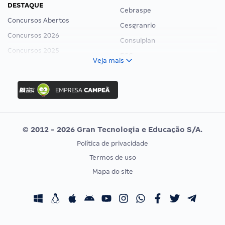
DESTAQUE
Cebraspe
Concursos Abertos
Cesgranrio
Concursos 2026
Consulplan
Concursos 2025
FCC
Veja mais
Concurso Nacional Unificado
FGV
Concurso Ibama
Idecan
Concurso MPU
Selecon
Editais publicados
Uniase
© 2012 - 2026 Gran Tecnologia e Educação S/A.
Vunesp
Política de privacidade
CONCURSOS POR PROFISSÃO
EXAME DE ORDEM
Termos de uso
Concursos Administrativos
OAB
Mapa do site
Concursos Educação
Prova OAB
Concursos Fiscais
Calendário OAB
Concursos Jurídicos
Questões OAB
Concursos Militares
Recursos OAB