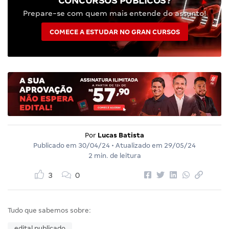
CONCURSOS PÚBLICOS?
Prepare-se com quem mais entende do assunto!
COMECE A ESTUDAR NO GRAN CURSOS
Por
Lucas Batista
Publicado em
30/04/24
• Atualizado em
29/05/24
2 min. de leitura
3
0
Tudo que sabemos sobre:
edital publicado