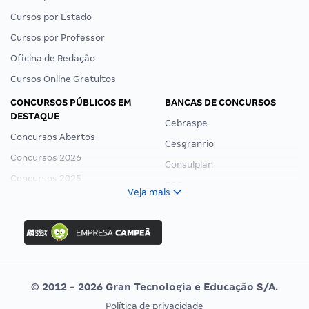
Cursos por Estado
Cursos por Professor
Oficina de Redação
Cursos Online Gratuitos
CONCURSOS PÚBLICOS EM
BANCAS DE CONCURSOS
DESTAQUE
Cebraspe
Concursos Abertos
Cesgranrio
Concursos 2026
Consulplan
Concursos 2025
FCC
Veja mais
Concurso Nacional Unificado
FGV
Concurso Ibama
Idecan
Concurso MPU
Selecon
Editais publicados
Uniase
© 2012 - 2026 Gran Tecnologia e Educação S/A.
Vunesp
Política de privacidade