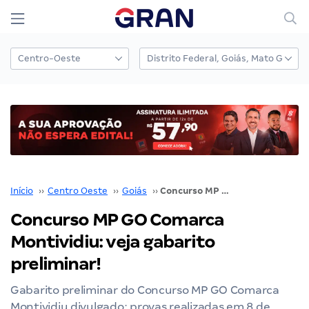
Início
››
Centro Oeste
››
Goiás
››
Concurso MP GO Comarca Montividiu: veja gabarito preliminar!
Concurso MP GO Comarca
Montividiu: veja gabarito
preliminar!
Gabarito preliminar do Concurso MP GO Comarca
Montividiu divulgado; provas realizadas em 8 de