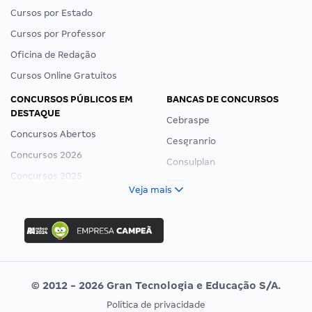
Cursos por Estado
Cursos por Professor
Oficina de Redação
Cursos Online Gratuitos
CONCURSOS PÚBLICOS EM
BANCAS DE CONCURSOS
DESTAQUE
Cebraspe
Concursos Abertos
Cesgranrio
Concursos 2026
Consulplan
Concursos 2025
FCC
Veja mais
Concurso Nacional Unificado
FGV
Concurso Ibama
Idecan
Concurso MPU
Selecon
Editais publicados
Uniase
© 2012 - 2026 Gran Tecnologia e Educação S/A.
Vunesp
Política de privacidade
CONCURSOS POR PROFISSÃO
EXAME DE ORDEM