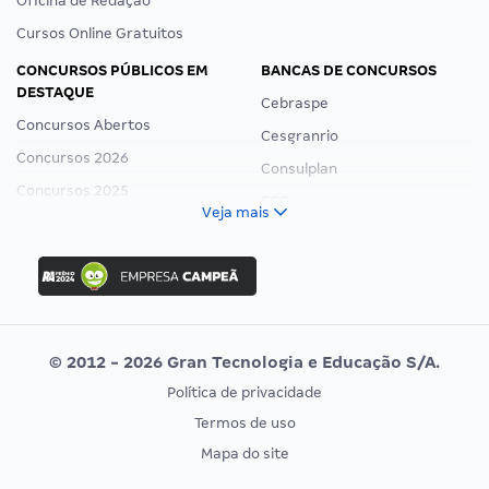
Oficina de Redação
Cursos Online Gratuitos
CONCURSOS PÚBLICOS EM
BANCAS DE CONCURSOS
DESTAQUE
Cebraspe
Concursos Abertos
Cesgranrio
Concursos 2026
Consulplan
Concursos 2025
FCC
Veja mais
Concurso Nacional Unificado
FGV
Concurso Ibama
Idecan
Concurso MPU
Selecon
Editais publicados
Uniase
© 2012 - 2026 Gran Tecnologia e Educação S/A.
Vunesp
Política de privacidade
CONCURSOS POR PROFISSÃO
EXAME DE ORDEM
Termos de uso
Concursos Administrativos
OAB
Mapa do site
Concursos Educação
Prova OAB