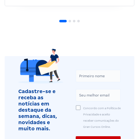
Cadastre-se e
receba as
notícias em
Concordo com a Política de
destaque da
Privacidade e aceito
semana, dicas,
receber comunicações do
novidades e
Gran Cursos Online.
muito mais.