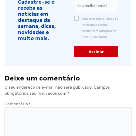
Cadastre-se e
receba as
notícias em
Concordo com a Política de
destaque da
Privacidade e aceito
semana, dicas,
receber comunicações do
novidades e
Gran Cursos Online.
muito mais.
Deixe um comentário
O seu endereço de e-mail não será publicado.
Campos
obrigatórios são marcados com
*
Comentário
*