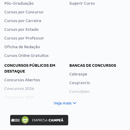
Pós-Graduação
Sugerir Curso
Cursos por Concurso
Cursos por Carreira
Cursos por Estado
Cursos por Professor
Oficina de Redação
Cursos Online Gratuitos
CONCURSOS PÚBLICOS EM
BANCAS DE CONCURSOS
DESTAQUE
Cebraspe
Concursos Abertos
Cesgranrio
Concursos 2026
Consulplan
Concursos 2025
FCC
Veja mais
Concurso Nacional Unificado
FGV
Concurso Ibama
Idecan
Concurso MPU
Selecon