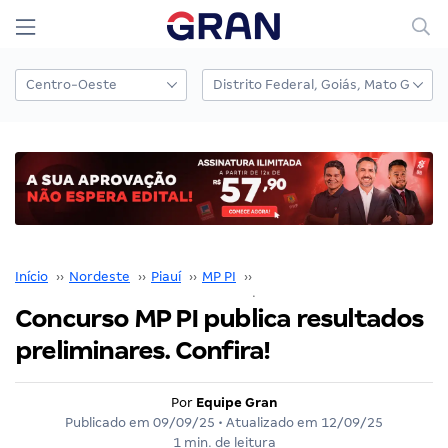
Início
››
Nordeste
››
Piauí
››
MP PI
››
Concurso MP PI
››
Concurso MP PI publica resultados
preliminares. Confira!
Por
Equipe Gran
Publicado em
09/09/25
• Atualizado em
12/09/25
1 min. de leitura