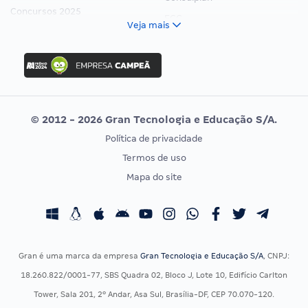
Concursos 2025
FCC
Veja mais
Concurso Nacional Unificado
FGV
Concurso Ibama
Idecan
Concurso MPU
Selecon
Editais publicados
Uniase
© 2012 - 2026 Gran Tecnologia e Educação S/A.
Vunesp
Política de privacidade
CONCURSOS POR PROFISSÃO
EXAME DE ORDEM
Termos de uso
Concursos Administrativos
OAB
Mapa do site
Concursos Educação
Prova OAB
Concursos Fiscais
Calendário OAB
Concursos Jurídicos
Questões OAB
Concursos Militares
Recursos OAB
Gran é uma marca da empresa
Gran Tecnologia e Educação S/A
, CNPJ:
Concursos Policiais
Exame de Ordem
18.260.822/0001-77, SBS Quadra 02, Bloco J, Lote 10, Edifício Carlton
Concursos Saúde
Tower, Sala 201, 2º Andar, Asa Sul, Brasília-DF, CEP 70.070-120.