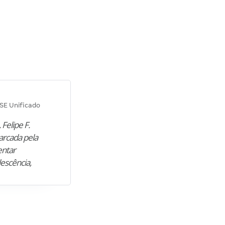
Diana M.
SE Unificado
Concurso SEPLAG CE
 Felipe F.
“Natural de Juazeiro do Norte (CE),
arcada pela
M. encontrou nos estudos o cami
entar
para construir uma nova fase da vi
lescência,
profissional. Após…”