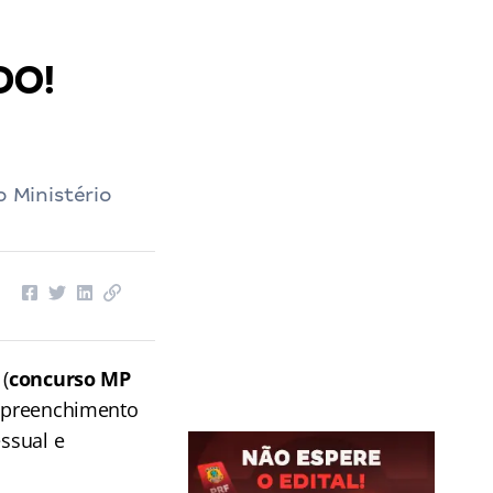
DO!
o Ministério
(
concurso MP
o preenchimento
essual e