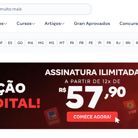
os
Cursos
Artigos
Gran Aprovados
Concurse
DF
ES
GO
MA
MG
MS
MT
PA
PB
PE
PI
PR
RJ
RN
R