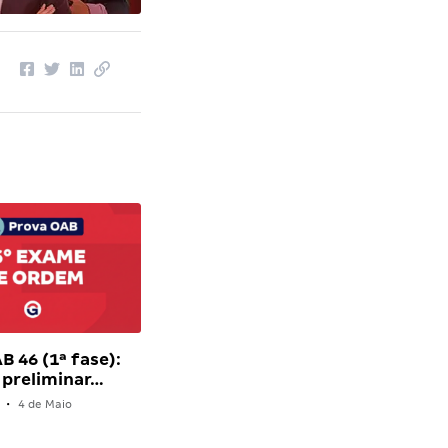
B 46 (1ª fase):
 preliminar…
•
4 de Maio