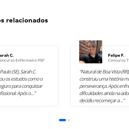
 relacionados
arah C.
Felipe F.
oncurso Enfermeiro PSF
Concurso T
Paulo (SE), Sarah C.
“Natural de Boa Vista (RR),
u os estudos como o
construiu uma história m
guro para conquistar
perseverança. Após enfr
fissional. Após o…”
dificuldades ainda na ado
decidiu recomeçar a…”