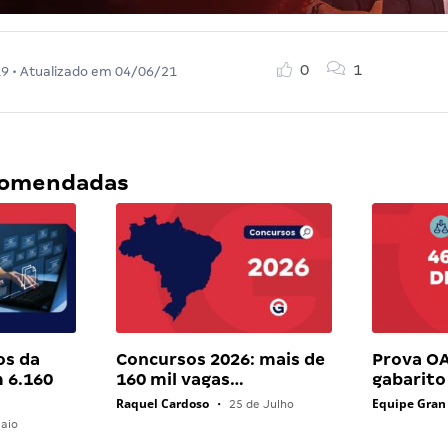
0
1
19
• Atualizado em
04/06/21
ecomendadas
os da
Concursos 2026: mais de
Prova OA
 6.160
160 mil vagas…
gabarito
Raquel Cardoso
Equipe Gran
•
25 de Julho
aio