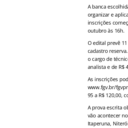
A banca escolhid
organizar e apli
inscrições começa
outubro às 16h.
O edital prevê 11
cadastro reserva.
o cargo de técni
analista e de R$ 
As inscrições pod
www.fgv.br/fgvpr
95 a R$ 120,00, 
A prova escrita 
vão acontecer no
Itaperuna, Niteró