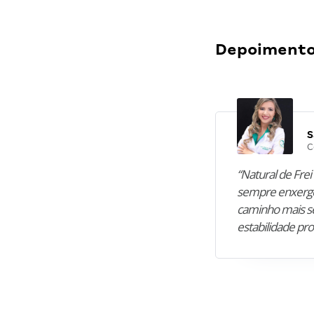
Depoimentos
S
C
“Natural de Frei 
sempre enxergo
caminho mais se
estabilidade pro