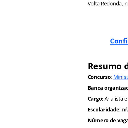
Volta Redonda, n
Confi
Resumo d
Concurso
:
Minist
Banca organiza
Cargo:
Analista e
Escolaridade
: n
Número de vaga