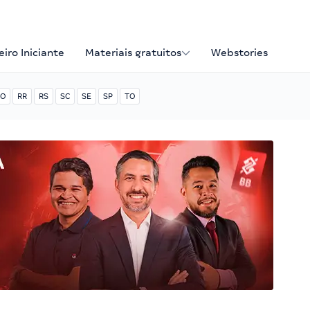
iro Iniciante
Materiais gratuitos
Webstories
O
RR
RS
SC
SE
SP
TO