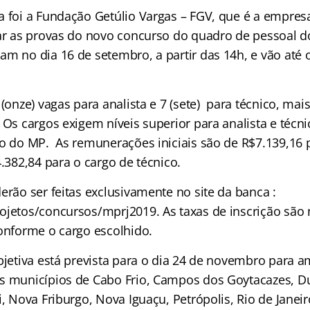
a foi a Fundação Getúlio Vargas – FGV, que é a empres
car as provas do novo concurso do quadro de pessoal d
m no dia 16 de setembro, a partir das 14h, e vão até o
 (onze) vagas para analista e 7 (sete) para técnico, ma
 Os cargos exigem níveis superior para analista e técn
co do MP. As remunerações iniciais são de R$7.139,16 
4.382,84 para o cargo de técnico.
erão ser feitas exclusivamente no site da banca :
ojetos/concursos/mprj2019. As taxas de inscrição são
conforme o cargo escolhido.
objetiva está prevista para o dia 24 de novembro para 
s municípios de Cabo Frio, Campos dos Goytacazes, D
i, Nova Friburgo, Nova Iguaçu, Petrópolis, Rio de Janeir