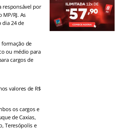
a responsável por
o MP/RJ. As
 dia 24 de
is formação de
ico ou médio para
para cargos de
 nos valores de
R$
ambos os cargos e
uque de Caxias,
o, Teresópolis e