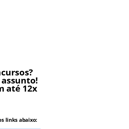
ncursos?
 assunto!
m até 12x
J
s links abaixo: