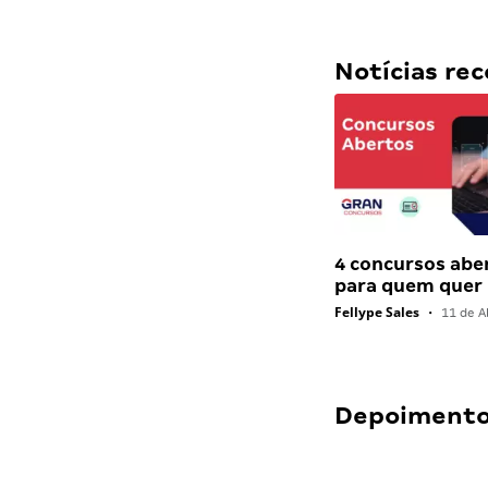
Notícias r
4 concursos abe
para quem quer
Fellype Sales
•
11 de Ab
Depoimentos