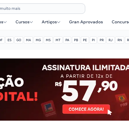
os
Cursos
Artigos
Gran Aprovados
Concurse
DF
ES
GO
MA
MG
MS
MT
PA
PB
PE
PI
PR
RJ
RN
R