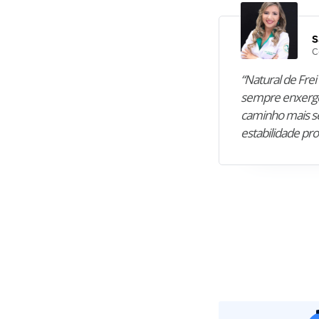
S
C
“Natural de Frei 
sempre enxergo
caminho mais se
estabilidade pro