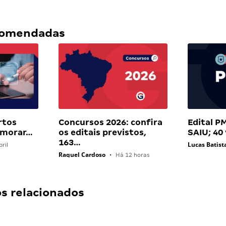
ecomendadas
rtos
Concursos 2026: confira
Edital PM
 morar…
os editais previstos,
SAIU; 40
163…
Lucas Batist
ril
Raquel Cardoso
•
Há 12 horas
 relacionados