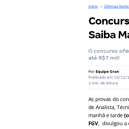
Início
››
Últimas Notíc
Concurso
Saiba Ma
O concurso ofe
até R$7 mil!
Por
Equipe Gran
Publicado em
13/11/
1 min. de leitura
As provas do co
de Analista, Técn
manhã e tarde
(
FGV
, divulgou a