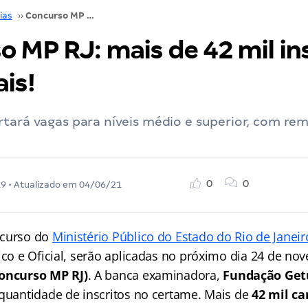
ias
››
Concurso MP RJ: mais de 42 mil inscritos! Saiba Mais!
 MP RJ: mais de 42 mil ins
is!
rtará vagas para níveis médio e superior, com re
0
0
19
• Atualizado em
04/06/21
ncurso do
Ministério Público do Estado do Rio de Janeir
ico e Oficial, serão aplicadas no próximo dia 24 de no
concurso MP RJ)
. A banca examinadora,
Fundação Getú
 quantidade de inscritos no certame. Mais de
42 mil ca