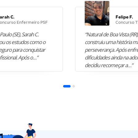
arah C.
Felipe F.
oncurso Enfermeiro PSF
Concurso T
Paulo (SE), Sarah C.
“Natural de Boa Vista (RR),
u os estudos como o
construiu uma história m
guro para conquistar
perseverança. Após enfr
fissional. Após o…”
dificuldades ainda na ado
decidiu recomeçar a…”