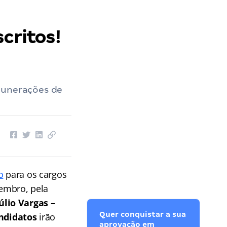
critos!
munerações de
o
para os cargos
vembro, pela
lio Vargas –
Quer conquistar a sua
ndidatos
irão
aprovação em