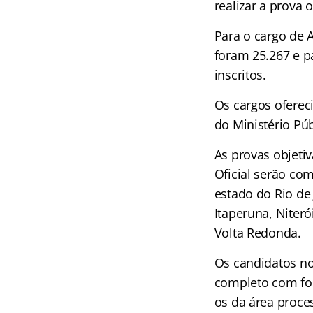
realizar a prova o
Para o cargo de A
foram 25.267 e pa
inscritos.
Os cargos ofereci
do Ministério Púb
As provas objeti
Oficial serão co
estado do Rio de
Itaperuna, Niteró
Volta Redonda.
Os candidatos no 
completo com for
os da área proce