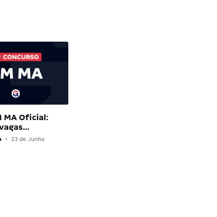
 MA Oficial:
 vagas…
a
•
23 de Junho