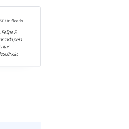
Diana M.
SE Unificado
Concurso SEPLAG CE
 Felipe F.
“Natural de Juazeiro do Norte (CE),
arcada pela
M. encontrou nos estudos o cami
entar
para construir uma nova fase da vi
lescência,
profissional. Após…”