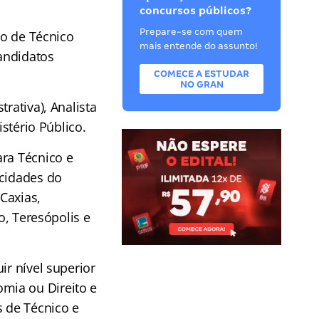
concursos públicos?
Prepare-se com quem
go de Técnico
mais entende do assunto!
candidatos
COMECE A ESTUDAR
NO GRAN
rativa), Analista
istério Público.
ara Técnico e
 cidades do
Caxias,
o, Teresópolis e
ir nível superior
mia ou Direito e
s de Técnico e