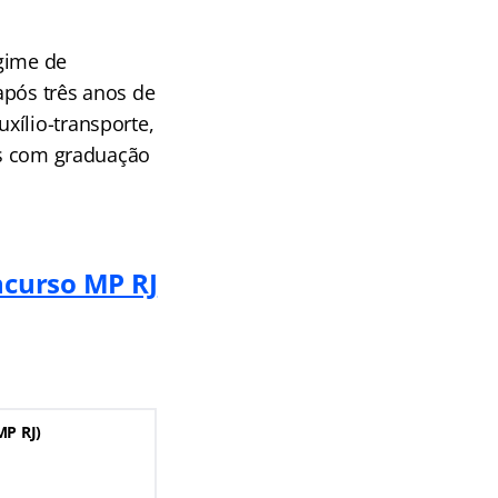
egime de
após três anos de
xílio-transporte,
cos com graduação
ncurso MP RJ
MP RJ)