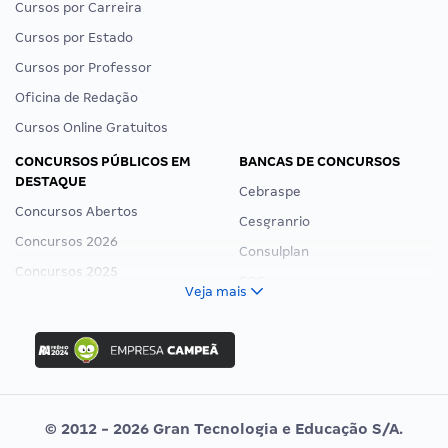
Cursos por Carreira
Cursos por Estado
Cursos por Professor
Oficina de Redação
Cursos Online Gratuitos
CONCURSOS PÚBLICOS EM
BANCAS DE CONCURSOS
DESTAQUE
Cebraspe
Concursos Abertos
Cesgranrio
Concursos 2026
Consulplan
Concursos 2025
FCC
Veja mais
Concurso Nacional Unificado
FGV
Concurso Ibama
Idecan
Concurso MPU
Selecon
Editais publicados
Uniase
© 2012 - 2026 Gran Tecnologia e Educação S/A.
Vunesp