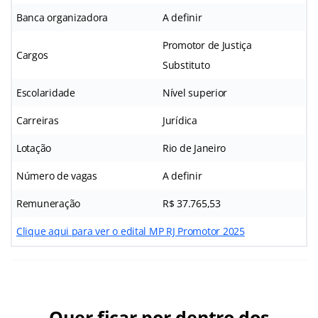
Banca organizadora
A definir
Promotor de Justiça
Cargos
Substituto
Escolaridade
Nível superior
Carreiras
Jurídica
Lotação
Rio de Janeiro
Número de vagas
A definir
Remuneração
R$ 37.765,53
Clique aqui para ver o edital MP RJ Promotor 2025
Quer ficar por dentro dos