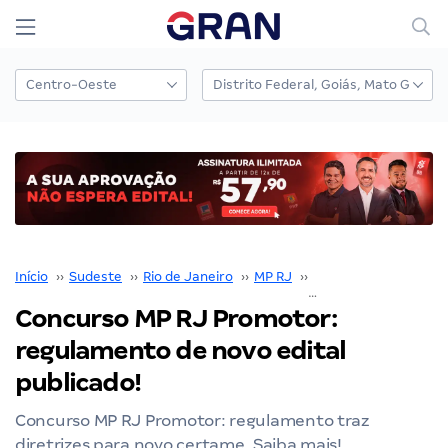
Início
››
Sudeste
››
Rio de Janeiro
››
MP RJ
››
Concurso MP RJ
››
Concurso MP RJ Promotor:
regulamento de novo edital
publicado!
Concurso MP RJ Promotor: regulamento traz
diretrizes para novo certame. Saiba mais!