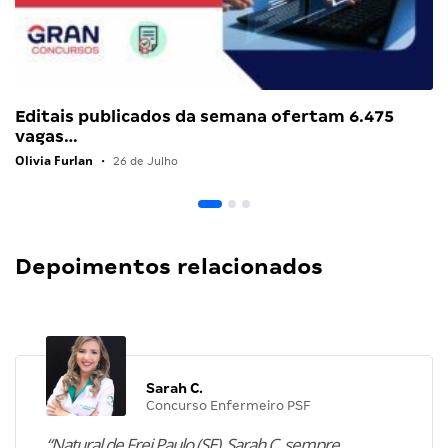
Editais publicados da semana ofertam 6.475
vagas…
Olivia Furlan
•
26 de Julho
Depoimentos relacionados
Sarah C.
Concurso Enfermeiro PSF
“Natural de Frei Paulo (SE), Sarah C. sempre