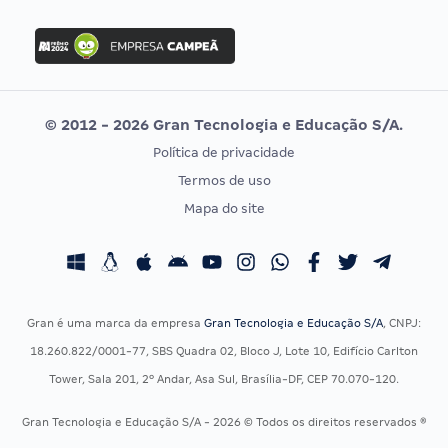
FGV
Concurso Ibama
Idecan
Concurso MPU
Selecon
Editais publicados
Uniase
© 2012 - 2026 Gran Tecnologia e Educação S/A.
Vunesp
Política de privacidade
CONCURSOS POR PROFISSÃO
EXAME DE ORDEM
Termos de uso
Concursos Administrativos
OAB
Mapa do site
Concursos Educação
Prova OAB
Concursos Fiscais
Calendário OAB
Concursos Jurídicos
Questões OAB
Concursos Militares
Recursos OAB
Gran é uma marca da empresa
Gran Tecnologia e Educação S/A
, CNPJ:
Concursos Policiais
Exame de Ordem
18.260.822/0001-77, SBS Quadra 02, Bloco J, Lote 10, Edifício Carlton
Concursos Saúde
Tower, Sala 201, 2º Andar, Asa Sul, Brasília-DF, CEP 70.070-120.
Concursos Tribunais
Gran Tecnologia e Educação S/A - 2026 © Todos os direitos reservados ®
Residência Multiprofissional