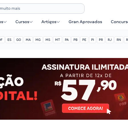
os
Cursos
Artigos
Gran Aprovados
Concurse
DF
ES
GO
MA
MG
MS
MT
PA
PB
PE
PI
PR
RJ
RN
R