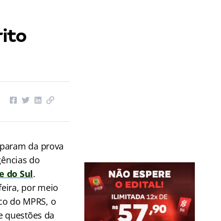
ito
iparam da prova
gências do
e do Sul
.
eira, por meio
nico do MPRS, o
de questões da