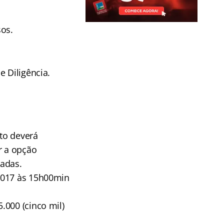
sos.
e Diligência.
ato deverá
r a opção
adas.
/2017 às 15h00min
.000 (cinco mil)