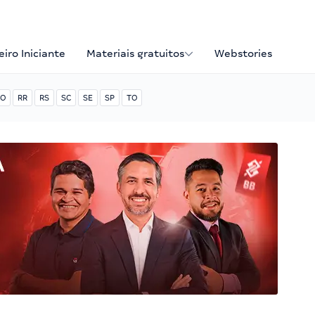
iro Iniciante
Materiais gratuitos
Webstories
O
RR
RS
SC
SE
SP
TO