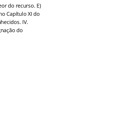
eor do recurso. E)
o Capítulo XI do
hecidos. IV.
ugnação do