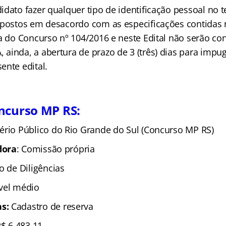
dato fazer qualquer tipo de identificação pessoal no t
rpostos em desacordo com as especificações contidas n
a do Concurso nº 104/2016 e neste Edital não serão con
ainda, a abertura de prazo de 3 (três) dias para imp
ente edital.
ncurso MP RS:
ério Público do Rio Grande do Sul (Concurso MP RS)
dora
: Comissão própria
io de Diligências
ível médio
as:
Cadastro de reserva
R$ 6.483,11