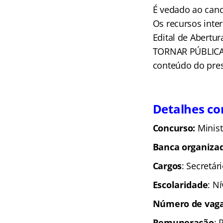
É vedado ao candi
Os recursos inte
Edital de Abertur
TORNAR PÚBLICA, 
conteúdo do pres
Detalhes co
Concurso:
Minist
Banca organiza
Cargos
: Secretár
Escolaridade
: N
Número de vag
Remuneração
: 