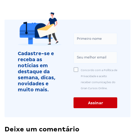
Cadastre-se e
receba as
notícias em
Concordo com a Política de
destaque da
Privacidade e aceito
semana, dicas,
receber comunicações do
novidades e
Gran Cursos Online.
muito mais.
Deixe um comentário