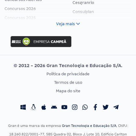
Cesgranrio
Concursos 2026
Consulplan
Concursos 2025
FCC
Veja mais
Concurso Nacional Unificado
FGV
Concurso Ibama
Idecan
Concurso MPU
Selecon
Editais publicados
Uniase
© 2012 - 2026 Gran Tecnologia e Educação S/A.
Vunesp
Política de privacidade
CONCURSOS POR PROFISSÃO
EXAME DE ORDEM
Termos de uso
Concursos Administrativos
OAB
Mapa do site
Concursos Educação
Prova OAB
Concursos Fiscais
Calendário OAB
Concursos Jurídicos
Questões OAB
Concursos Militares
Recursos OAB
Gran é uma marca da empresa
Gran Tecnologia e Educação S/A
, CNPJ:
Concursos Policiais
Exame de Ordem
18.260.822/0001-77, SBS Quadra 02, Bloco J, Lote 10, Edifício Carlton