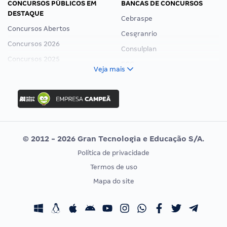
CONCURSOS PÚBLICOS EM
BANCAS DE CONCURSOS
DESTAQUE
Cebraspe
Concursos Abertos
Cesgranrio
Concursos 2026
Consulplan
Concursos 2025
FCC
Veja mais
Concurso Nacional Unificado
FGV
Concurso Ibama
Idecan
Concurso MPU
Selecon
Editais publicados
Uniase
© 2012 - 2026 Gran Tecnologia e Educação S/A.
Vunesp
Política de privacidade
CONCURSOS POR PROFISSÃO
EXAME DE ORDEM
Termos de uso
Concursos Administrativos
OAB
Mapa do site
Concursos Educação
Prova OAB
Concursos Fiscais
Calendário OAB
Concursos Jurídicos
Questões OAB