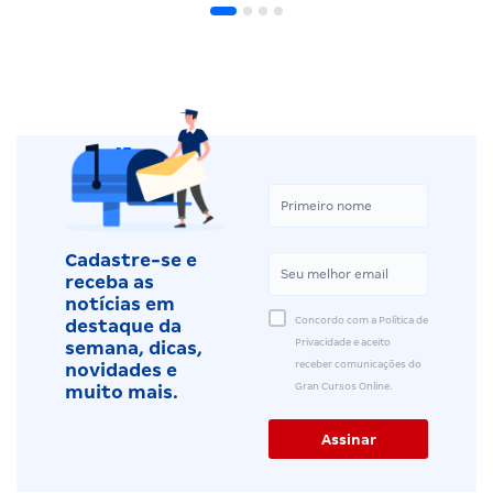
Cadastre-se e
receba as
notícias em
Concordo com a Política de
destaque da
Privacidade e aceito
semana, dicas,
receber comunicações do
novidades e
Gran Cursos Online.
muito mais.