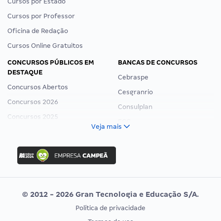
Cursos por Estado
Cursos por Professor
Oficina de Redação
Cursos Online Gratuitos
CONCURSOS PÚBLICOS EM
BANCAS DE CONCURSOS
DESTAQUE
Cebraspe
Concursos Abertos
Cesgranrio
Concursos 2026
Consulplan
Concursos 2025
FCC
Veja mais
Concurso Nacional Unificado
FGV
Concurso Ibama
Idecan
Concurso MPU
Selecon
Editais publicados
Uniase
© 2012 - 2026 Gran Tecnologia e Educação S/A.
Vunesp
Política de privacidade
CONCURSOS POR PROFISSÃO
EXAME DE ORDEM