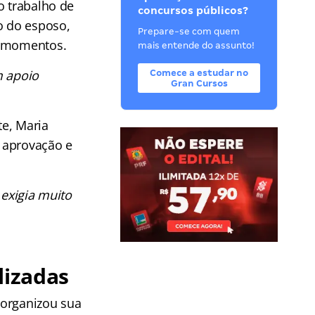
o trabalho de
concursos públicos?
o do esposo,
Prepare-se com quem
s momentos.
mais entende do assunto!
 apoio
Comece a estudar no
Gran Cursos
te, Maria
 aprovação e
 exigia muito
lizadas
 organizou sua