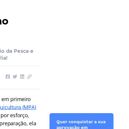
no
io da Pesca e
ia!
a em primeiro
uicultura (MPA)
 por esforço,
Quer conquistar a sua
preparação, ela
aprovação em