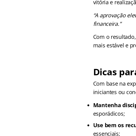
vitória e realizaç
“A aprovação ele
financeira.”
Com o resultado,
mais estável e p
Dicas pa
Com base na expe
iniciantes ou con
Mantenha discip
esporádicos;
Use bem os recu
essenciais;