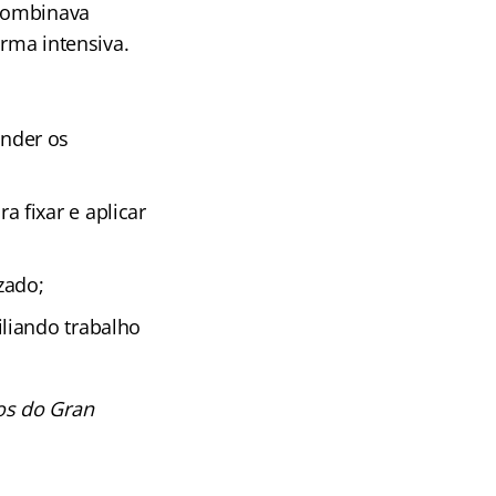
combinava
orma intensiva.
nder os
 fixar e aplicar
zado;
liando trabalho
os do Gran