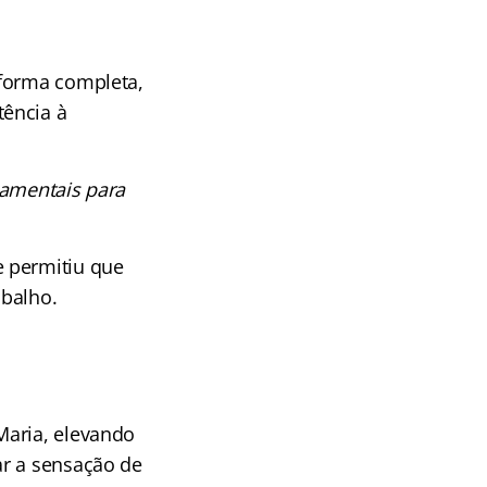
aforma completa,
tência à
damentais para
e permitiu que
abalho.
Maria, elevando
ar a sensação de