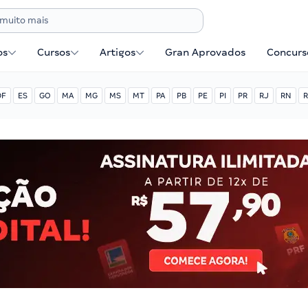
os
Cursos
Artigos
Gran Aprovados
Concurse
DF
ES
GO
MA
MG
MS
MT
PA
PB
PE
PI
PR
RJ
RN
R