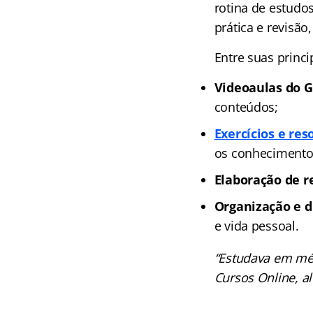
rotina de estud
prática e revisão
Entre suas princi
Videoaulas do G
conteúdos;
Exercícios e re
os conhecimento
Elaboração de r
Organização e di
e vida pessoal.
“Estudava em méd
Cursos Online, a