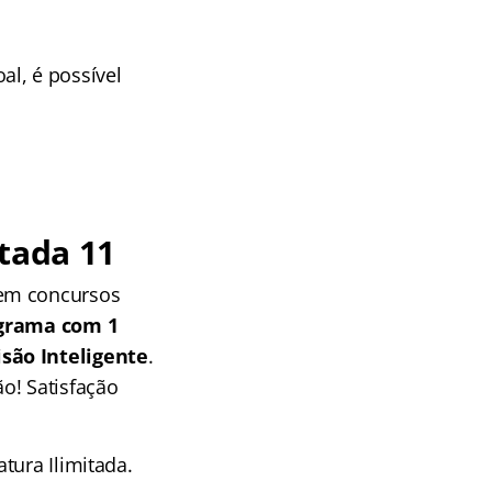
al, é possível
tada 11
 em concursos
grama com 1
isão Inteligente
.
o! Satisfação
tura Ilimitada.