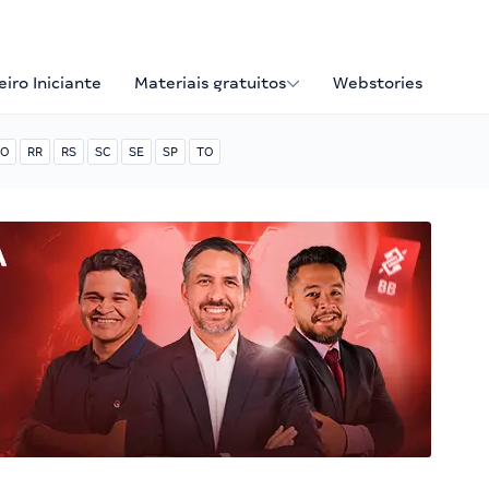
iro Iniciante
Materiais gratuitos
Webstories
O
RR
RS
SC
SE
SP
TO