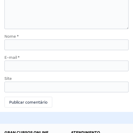
Nome
*
E-mail
*
Site
GRAN CURSOS ONLINE
ATENDIMENTO