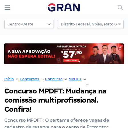
Início
››
Concursos
››
Concurso
››
MPDFT
››
Concurso MPDFT
››
Concurso MPDFT: Mudança na
comissão multiprofissional.
Confira!
Concurso MPDFT: O certame oferece vagas de
cadastro de reserva para o cargo de Promotor.