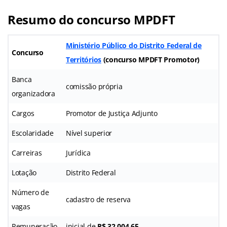
Resumo do concurso MPDFT
Ministério Público do Distrito Federal de
Concurso
Territórios
(concurso MPDFT Promotor
)
Banca
comissão própria
organizadora
Cargos
Promotor de Justiça Adjunto
Escolaridade
Nível superior
Carreiras
Jurídica
Lotação
Distrito Federal
Número de
cadastro de reserva
vagas
Remuneração
inicial de
R$ 32.004,65