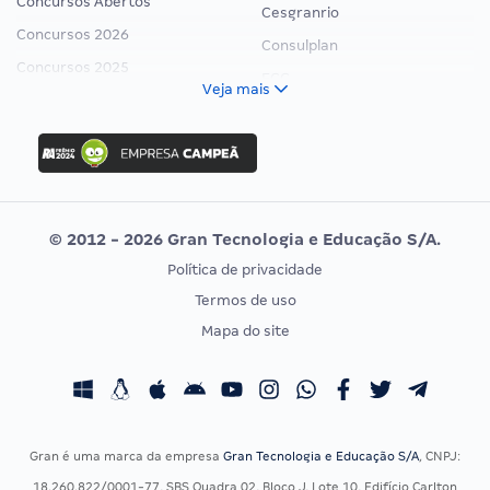
Concursos Abertos
Cesgranrio
Concursos 2026
Consulplan
Concursos 2025
FCC
Veja mais
Concurso Nacional Unificado
FGV
Concurso Ibama
Idecan
Concurso MPU
Selecon
Editais publicados
Uniase
© 2012 - 2026 Gran Tecnologia e Educação S/A.
Vunesp
Política de privacidade
CONCURSOS POR PROFISSÃO
EXAME DE ORDEM
Termos de uso
Concursos Administrativos
OAB
Mapa do site
Concursos Educação
Prova OAB
Concursos Fiscais
Calendário OAB
Concursos Jurídicos
Questões OAB
Concursos Militares
Recursos OAB
Gran é uma marca da empresa
Gran Tecnologia e Educação S/A
, CNPJ:
Concursos Policiais
Exame de Ordem
18.260.822/0001-77, SBS Quadra 02, Bloco J, Lote 10, Edifício Carlton