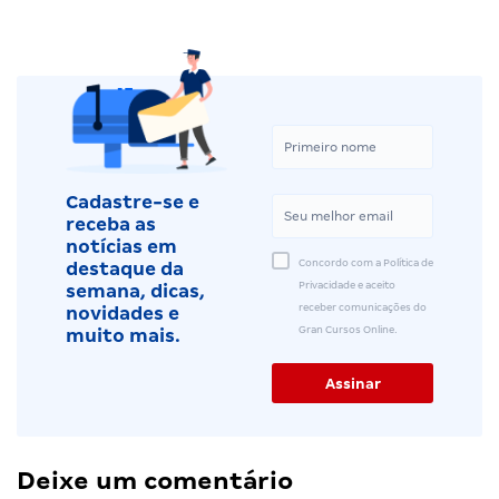
Cadastre-se e
receba as
notícias em
Concordo com a Política de
destaque da
Privacidade e aceito
semana, dicas,
receber comunicações do
novidades e
Gran Cursos Online.
muito mais.
Deixe um comentário