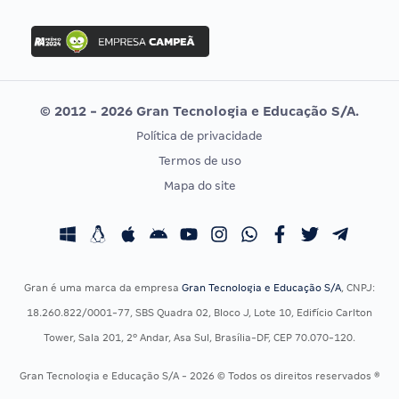
FGV
Concurso Ibama
Idecan
Concurso MPU
Selecon
Editais publicados
Uniase
© 2012 - 2026 Gran Tecnologia e Educação S/A.
Vunesp
Política de privacidade
CONCURSOS POR PROFISSÃO
EXAME DE ORDEM
Termos de uso
Concursos Administrativos
OAB
Mapa do site
Concursos Educação
Prova OAB
Concursos Fiscais
Calendário OAB
Concursos Jurídicos
Questões OAB
Concursos Militares
Recursos OAB
Gran é uma marca da empresa
Gran Tecnologia e Educação S/A
, CNPJ:
Concursos Policiais
Exame de Ordem
18.260.822/0001-77, SBS Quadra 02, Bloco J, Lote 10, Edifício Carlton
Concursos Saúde
Tower, Sala 201, 2º Andar, Asa Sul, Brasília-DF, CEP 70.070-120.
Concursos Tribunais
Gran Tecnologia e Educação S/A - 2026 © Todos os direitos reservados ®
Residência Multiprofissional