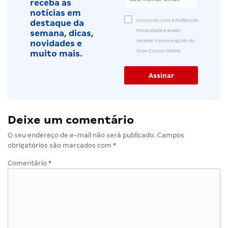
receba as
notícias em
Concordo com a Política de
destaque da
Privacidade e aceito
semana, dicas,
receber comunicações do
novidades e
Gran Cursos Online.
muito mais.
Deixe um comentário
O seu endereço de e-mail não será publicado.
Campos
obrigatórios são marcados com
*
Comentário
*