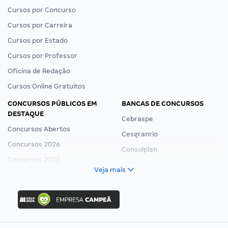
Cursos por Concurso
Cursos por Carreira
Cursos por Estado
Cursos por Professor
Oficina de Redação
Cursos Online Gratuitos
CONCURSOS PÚBLICOS EM
BANCAS DE CONCURSOS
DESTAQUE
Cebraspe
Concursos Abertos
Cesgranrio
Concursos 2026
Consulplan
Concursos 2025
FCC
Veja mais
Concurso Nacional Unificado
FGV
Concurso Ibama
Idecan
Concurso MPU
Selecon
Editais publicados
Uniase