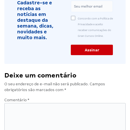
Cadastre-se e
receba as
notícias em
Concordo com a Política de
destaque da
Privacidade e aceito
semana, dicas,
receber comunicações do
novidades e
Gran Cursos Online.
muito mais.
Deixe um comentário
O seu endereço de e-mail não será publicado.
Campos
obrigatórios são marcados com
*
Comentário
*