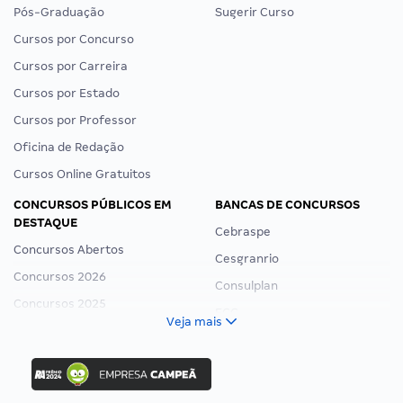
Pós-Graduação
Sugerir Curso
Cursos por Concurso
Cursos por Carreira
Cursos por Estado
Cursos por Professor
Oficina de Redação
Cursos Online Gratuitos
CONCURSOS PÚBLICOS EM
BANCAS DE CONCURSOS
DESTAQUE
Cebraspe
Concursos Abertos
Cesgranrio
Concursos 2026
Consulplan
Concursos 2025
FCC
Veja mais
Concurso Nacional Unificado
FGV
Concurso Ibama
Idecan
Concurso MPU
Selecon