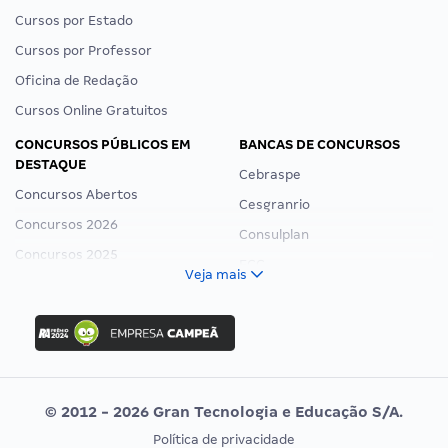
Cursos por Estado
Cursos por Professor
Oficina de Redação
Cursos Online Gratuitos
CONCURSOS PÚBLICOS EM
BANCAS DE CONCURSOS
DESTAQUE
Cebraspe
Concursos Abertos
Cesgranrio
Concursos 2026
Consulplan
Concursos 2025
FCC
Veja mais
Concurso Nacional Unificado
FGV
Concurso Ibama
Idecan
Concurso MPU
Selecon
Editais publicados
Uniase
© 2012 - 2026 Gran Tecnologia e Educação S/A.
Vunesp
Política de privacidade