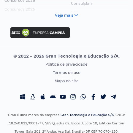
Concursos 2026
Consulplan
Concursos 2025
FCC
Veja mais
Concurso Nacional Unificado
FGV
Concurso Ibama
Idecan
Concurso MPU
Selecon
Editais publicados
Uniase
© 2012 - 2026 Gran Tecnologia e Educação S/A.
Vunesp
Política de privacidade
CONCURSOS POR PROFISSÃO
EXAME DE ORDEM
Termos de uso
Concursos Administrativos
OAB
Mapa do site
Concursos Educação
Prova OAB
Concursos Fiscais
Calendário OAB
Concursos Jurídicos
Questões OAB
Concursos Militares
Recursos OAB
Gran é uma marca da empresa
Gran Tecnologia e Educação S/A
, CNPJ:
Concursos Policiais
Exame de Ordem
18.260.822/0001-77, SBS Quadra 02, Bloco J, Lote 10, Edifício Carlton
Concursos Saúde
Tower, Sala 201, 2º Andar, Asa Sul, Brasília-DF, CEP 70.070-120.