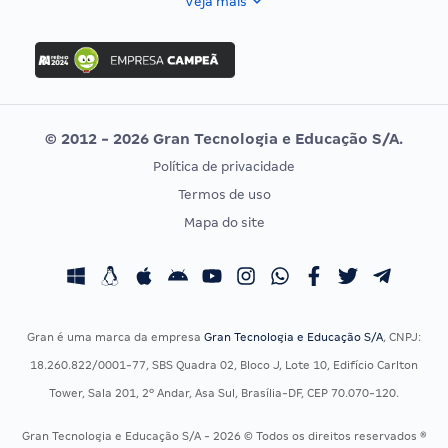
Veja mais
Concurso Nacional Unificado
FGV
Concurso Ibama
Idecan
Concurso MPU
Selecon
Editais publicados
Uniase
© 2012 - 2026 Gran Tecnologia e Educação S/A.
Vunesp
Política de privacidade
CONCURSOS POR PROFISSÃO
EXAME DE ORDEM
Termos de uso
Concursos Administrativos
OAB
Mapa do site
Concursos Educação
Prova OAB
Concursos Fiscais
Calendário OAB
Concursos Jurídicos
Questões OAB
Concursos Militares
Recursos OAB
Gran é uma marca da empresa
Gran Tecnologia e Educação S/A
, CNPJ:
Concursos Policiais
Exame de Ordem
18.260.822/0001-77, SBS Quadra 02, Bloco J, Lote 10, Edifício Carlton
Concursos Saúde
Tower, Sala 201, 2º Andar, Asa Sul, Brasília-DF, CEP 70.070-120.
Concursos Tribunais
Gran Tecnologia e Educação S/A - 2026 © Todos os direitos reservados ®
Residência Multiprofissional