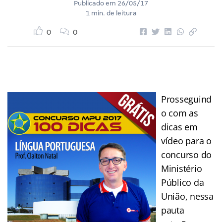
Publicado em
26/05/17
1 min. de leitura
0
0
Prosseguind
o com as
dicas em
vídeo para o
concurso do
Ministério
Público da
União, nessa
pauta