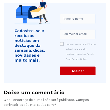
Cadastre-se e
receba as
notícias em
Concordo com a Política de
destaque da
Privacidade e aceito
semana, dicas,
receber comunicações do
novidades e
Gran Cursos Online.
muito mais.
Deixe um comentário
O seu endereço de e-mail não será publicado.
Campos
obrigatórios são marcados com
*