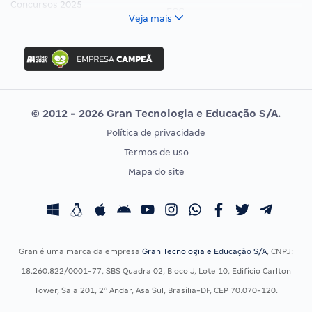
Concursos 2025
FCC
Veja mais
Concurso Nacional Unificado
FGV
Concurso Ibama
Idecan
Concurso MPU
Selecon
Editais publicados
Uniase
© 2012 - 2026 Gran Tecnologia e Educação S/A.
Vunesp
Política de privacidade
CONCURSOS POR PROFISSÃO
EXAME DE ORDEM
Termos de uso
Concursos Administrativos
OAB
Mapa do site
Concursos Educação
Prova OAB
Concursos Fiscais
Calendário OAB
Concursos Jurídicos
Questões OAB
Concursos Militares
Recursos OAB
Gran é uma marca da empresa
Gran Tecnologia e Educação S/A
, CNPJ:
Concursos Policiais
Exame de Ordem
18.260.822/0001-77, SBS Quadra 02, Bloco J, Lote 10, Edifício Carlton
Concursos Saúde
Tower, Sala 201, 2º Andar, Asa Sul, Brasília-DF, CEP 70.070-120.
Concursos Tribunais