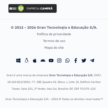
Concurso Ibama
Idecan
Concurso MPU
Selecon
Editais publicados
Uniase
© 2012 - 2026 Gran Tecnologia e Educação S/A.
Vunesp
Política de privacidade
CONCURSOS POR PROFISSÃO
EXAME DE ORDEM
Termos de uso
Concursos Administrativos
OAB
Mapa do site
Concursos Educação
Prova OAB
Concursos Fiscais
Calendário OAB
Concursos Jurídicos
Questões OAB
Concursos Militares
Recursos OAB
Gran é uma marca da empresa
Gran Tecnologia e Educação S/A
, CNPJ:
Concursos Policiais
Exame de Ordem
18.260.822/0001-77, SBS Quadra 02, Bloco J, Lote 10, Edifício Carlton
Concursos Saúde
Tower, Sala 201, 2º Andar, Asa Sul, Brasília-DF, CEP 70.070-120.
Concursos Tribunais
Gran Tecnologia e Educação S/A - 2026 © Todos os direitos reservados ®
Residência Multiprofissional