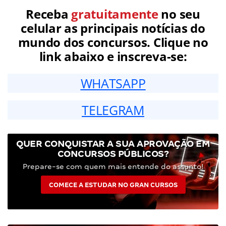
Receba
gratuitamente
no seu
celular as principais notícias do
mundo dos concursos. Clique no
link abaixo e inscreva-se:
WHATSAPP
TELEGRAM
QUER CONQUISTAR A SUA APROVAÇÃO EM
CONCURSOS PÚBLICOS?
Prepare-se com quem mais entende do assunto!
COMECE A ESTUDAR NO GRAN CURSOS