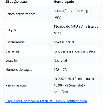
Situação atual
Homologado
Fundação Getúlio Vargas
Banca organizadora
(FGV)
Técnico do MPU e Analista do
Cargos
MPU
Escolaridade
nível superior
Carreiras
funções essenciais à justiça
Lotação
Nacional
Número de vagas
172 + CR
R$ 8.529,65 (Técnico) ou R$
Remuneração
13.994,78 (Analista) +
benefícios
Clique aqui para ver o
edital MPU 2025
(retificado em