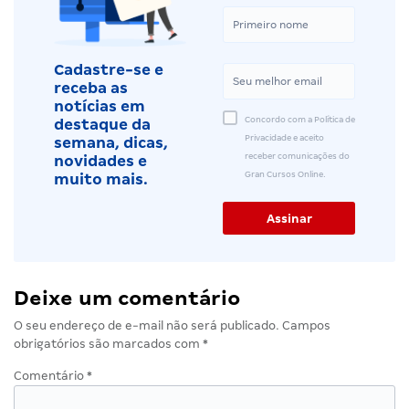
Cadastre-se e
receba as
notícias em
Concordo com a Política de
destaque da
Privacidade e aceito
semana, dicas,
receber comunicações do
novidades e
Gran Cursos Online.
muito mais.
Deixe um comentário
O seu endereço de e-mail não será publicado.
Campos
obrigatórios são marcados com
*
Comentário
*