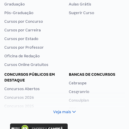
Graduação
Aulas Grátis
Pós-Graduação
Sugerir Curso
Cursos por Concurso
Cursos por Carreira
Cursos por Estado
Cursos por Professor
Oficina de Redação
Cursos Online Gratuitos
CONCURSOS PÚBLICOS EM
BANCAS DE CONCURSOS
DESTAQUE
Cebraspe
Concursos Abertos
Cesgranrio
Concursos 2026
Consulplan
Concursos 2025
FCC
Veja mais
Concurso Nacional Unificado
FGV
Concurso Ibama
Idecan