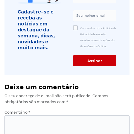
Cadastre-se e
receba as
notícias em
Concordo com a Política de
destaque da
Privacidade e aceito
semana, dicas,
receber comunicações do
novidades e
Gran Cursos Online.
muito mais.
Deixe um comentário
O seu endereço de e-mail não será publicado.
Campos
obrigatórios são marcados com
*
Comentário
*