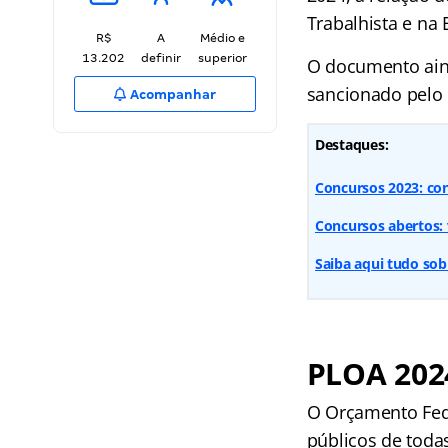
Trabalhista e na
R$
A
Médio e
13.202
definir
superior
O documento aind
sancionado pelo 
Acompanhar
Destaques:
Concursos 2023: con
Concursos abertos: v
Saiba aqui tudo so
PLOA 2024
O Orçamento Fede
públicos de todas