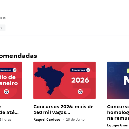
bre:
o
ecomendadas
e
Concursos 2026: mais de
Concurs
 de até…
160 mil vagas…
homolog
na remu
Raquel Cardoso
8 horas
•
25 de Julho
Equipe Gran