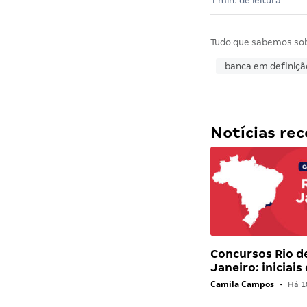
1 min. de leitura
Tudo que sabemos so
banca em definiçã
Notícias r
Concursos Rio d
Janeiro: iniciais
Camila Campos
•
Há 1