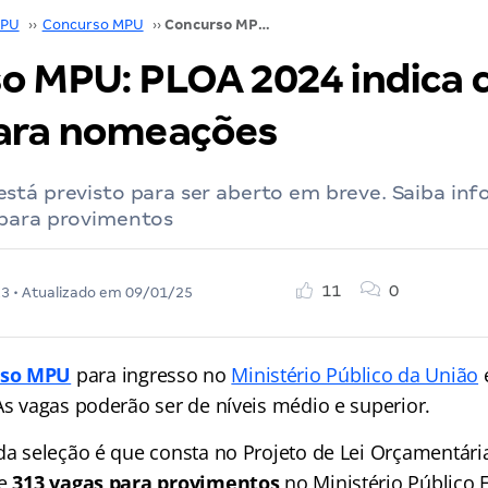
PU
››
Concurso MPU
››
Concurso MPU: PLOA 2024 indica cargos vagos para nomeações
o MPU: PLOA 2024 indica 
ara nomeações
stá previsto para ser aberto em breve. Saiba in
para provimentos
11
0
23
• Atualizado em
09/01/25
rso MPU
para ingresso no
Ministério Público da União
e
As vagas poderão ser de níveis médio e superior.
 da seleção é que consta no Projeto de Lei Orçamentári
de
313 vagas para provimentos
no Ministério Público Fe