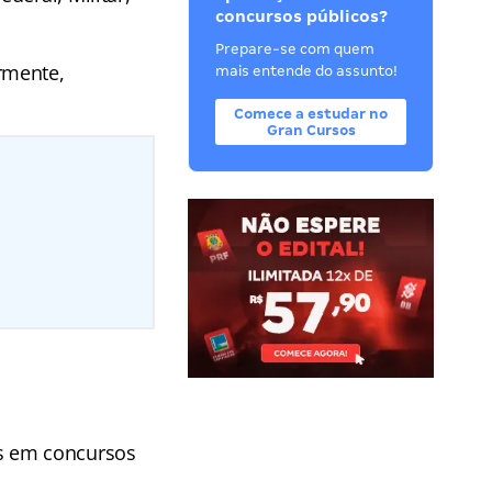
concursos públicos?
Prepare-se com quem
rmente,
mais entende do assunto!
Comece a estudar no
Gran Cursos
os em concursos