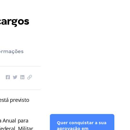
cargos
formações
stá previsto
a Anual para
Quer conquistar a sua
deral, Militar,
aprovação em