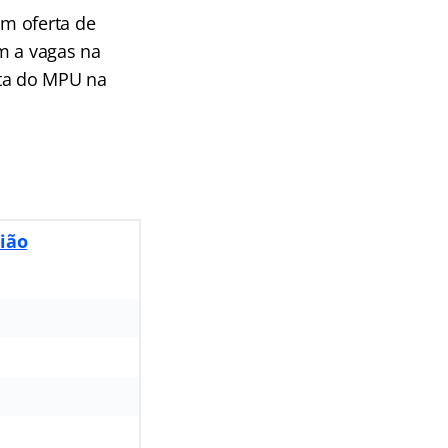
m oferta de
m a vagas na
sta do MPU na
nião