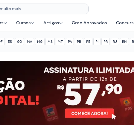
os
Cursos
Artigos
Gran Aprovados
Concurse
DF
ES
GO
MA
MG
MS
MT
PA
PB
PE
PI
PR
RJ
RN
R