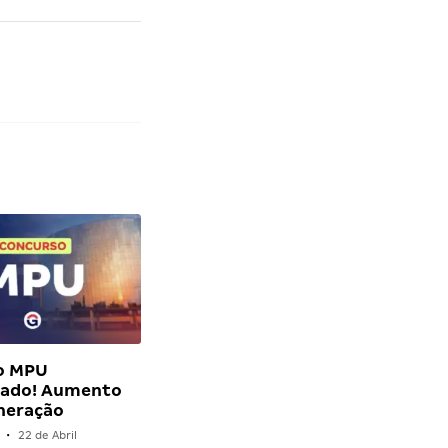
o MPU
ado! Aumento
neração
•
22 de Abril