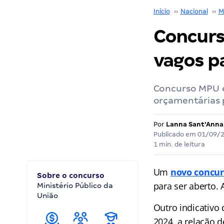
Início
››
Nacional
››
M
Concurs
vagos p
Concurso MPU e
orçamentárias 
Por
Lanna Sant'Anna
Publicado em
01/09/
1 min. de leitura
Um
novo concu
Sobre o concurso
para ser aberto. 
Ministério Público da
União
Outro indicativo
2024, a relação 