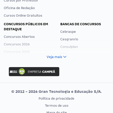
Cursos por Professor
Oficina de Redação
Cursos Online Gratuitos
CONCURSOS PÚBLICOS EM
BANCAS DE CONCURSOS
DESTAQUE
Cebraspe
Concursos Abertos
Cesgranrio
Concursos 2026
Consulplan
Concursos 2025
FCC
Veja mais
Concurso Nacional Unificado
FGV
Concurso Ibama
Idecan
Concurso MPU
Selecon
Editais publicados
Uniase
© 2012 - 2026 Gran Tecnologia e Educação S/A.
Vunesp
Política de privacidade
CONCURSOS POR PROFISSÃO
EXAME DE ORDEM
Termos de uso
Concursos Administrativos
OAB
Mapa do site