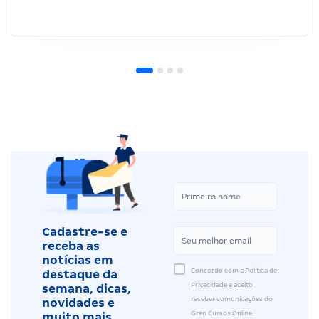
Cadastre-se e
receba as
notícias em
Concordo com a Política de
destaque da
Privacidade e aceito
semana, dicas,
receber comunicações do
novidades e
Gran Cursos Online.
muito mais.